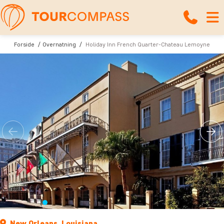
Forside
Overnatning
Holiday Inn French Quarter-Chateau Lemoyne
New Orleans, Louisiana