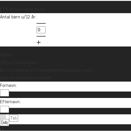
nyheder?
På afrejsetidspunktet
Tilmeld dig vores nyhedsbrev og deltag i
Antal børn u/12 år:
lodtrækningen om et rejsegavekort på
10.000 kr.
Tilmeld mig
Videre
Udfyld formularen
Du vil modtage et uforpligtende tilbud på rejsen.
Dine kontaktinformationer
Fornavn:
Efternavn:
Kontakt os
89 93 43 89