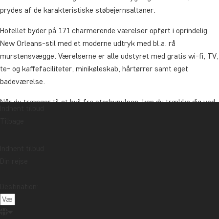
prydes af de karakteristiske støbejernsaltaner.
Hotellet byder på 171 charmerende værelser opført i oprindelig
New Orleans-stil med et moderne udtryk med bl.a. rå
murstensvægge. Værelserne er alle udstyret med gratis wi-fi, TV,
te- og kaffefaciliteter, minikøleskab, hårtørrer samt eget
badeværelse.
Når du trænger til et hvil fra storbypulsen, kan du trække dig ved
Indhent tilbud
hotellets opvarmede saltvandspool efterfulgt af en forfriskning i
Tilbage
liggestolen.
Når sulten melder sig, kan du besøge hotellets egen restaurant,
Indhent tilbud
der foruden god mad, kan tilbyde en hyggelig gårdhave (lukkedage
Din rejse
kan forekomme). Du kan med fordel udforske lokalområdets
mange spisemuligheder og samtidig mærke den helt særlige
Destination:
stemning, der summer i New Orleans’ evige muntre gader.