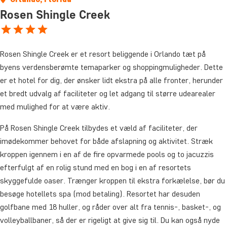
Rosen Shingle Creek
Rosen Shingle Creek er et resort beliggende i Orlando tæt på
byens verdensberømte temaparker og shoppingmuligheder. Dette
er et hotel for dig, der ønsker lidt ekstra på alle fronter, herunder
et bredt udvalg af faciliteter og let adgang til større udearealer
med mulighed for at være aktiv.
På Rosen Shingle Creek tilbydes et væld af faciliteter, der
imødekommer behovet for både afslapning og aktivitet. Stræk
kroppen igennem i en af de fire opvarmede pools og to jacuzzis
efterfulgt af en rolig stund med en bog i en af resortets
skyggefulde oaser. Trænger kroppen til ekstra forkælelse, bør du
besøge hotellets spa (mod betaling). Resortet har desuden
golfbane med 18 huller, og råder over alt fra tennis-, basket-, og
volleyballbaner, så der er rigeligt at give sig til. Du kan også nyde