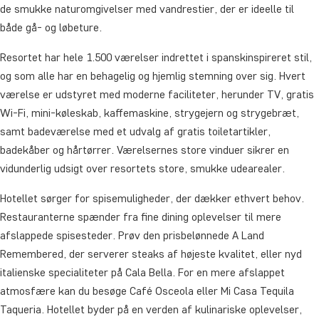
de smukke naturomgivelser med vandrestier, der er ideelle til
både gå- og løbeture.
Resortet har hele 1.500 værelser indrettet i spanskinspireret stil,
og som alle har en behagelig og hjemlig stemning over sig. Hvert
værelse er udstyret med moderne faciliteter, herunder TV, gratis
Wi-Fi, mini-køleskab, kaffemaskine, strygejern og strygebræt,
samt badeværelse med et udvalg af gratis toiletartikler,
badekåber og hårtørrer. Værelsernes store vinduer sikrer en
vidunderlig udsigt over resortets store, smukke udearealer.
Hotellet sørger for spisemuligheder, der dækker ethvert behov.
Restauranterne spænder fra fine dining oplevelser til mere
afslappede spisesteder. Prøv den prisbelønnede A Land
Remembered, der serverer steaks af højeste kvalitet, eller nyd
italienske specialiteter på Cala Bella. For en mere afslappet
atmosfære kan du besøge Café Osceola eller Mi Casa Tequila
Taqueria. Hotellet byder på en verden af kulinariske oplevelser,