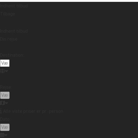
Indhent tilbud
Tilbage
Indhent tilbud
Din rejse
Destination:
Rejse:
Alle viste priser er pr. person
Dato: