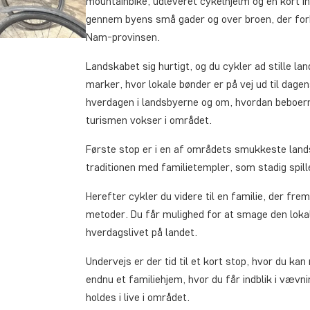
mountainbike, udleveret cykelhjelm og en kort in
gennem byens små gader og over broen, der for
Nam-provinsen.
Landskabet sig hurtigt, og du cykler ad stille 
marker, hvor lokale bønder er på vej ud til dage
hverdagen i landsbyerne og om, hvordan beboerne
turismen vokser i området.
Første stop er i en af områdets smukkeste land
traditionen med familietempler, som stadig spille
Herefter cykler du videre til en familie, der fre
metoder. Du får mulighed for at smage den lokale s
hverdagslivet på landet.
Undervejs er der tid til et kort stop, hvor du ka
endnu et familiehjem, hvor du får indblik i vævn
holdes i live i området.