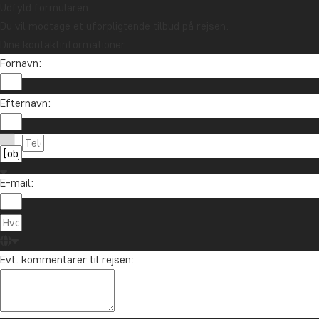
Udfyld formularen
Du vil modtage et uforpligtende tilbud på rejsen.
Dine kontaktinformationer
Fornavn:
Vil du modtage rejseinspiration og nyhe
Efternavn:
Tilmeld dig vores nyhedsbrev og deltag i lodtrækn
E-mail:
Om TourCo
TourCompass
89 93 43 89
Evt. kommentarer til rejsen:
Hasselager C
info@tourcompass.dk
DK-8260 Viby
man-tor: 10-16 | fre: 10-14
CVR-nr.: 286