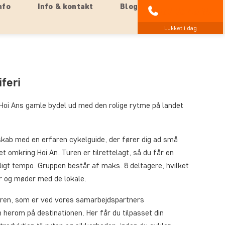
nfo
Info & kontakt
Blog
89 93 43 89
Lukket i dag
feri
i Hoi Ans gamle bydel ud med den rolige rytme på landet
skab med en erfaren cykelguide, der fører dig ad små
 omkring Hoi An. Turen er tilrettelagt, så du får en
oligt tempo. Gruppen består af maks. 8 deltagere, hvilket
r og møder med de lokale.
lturen, som er ved vores samarbejdspartners
n herom på destinationen. Her får du tilpasset din