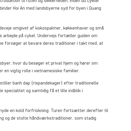
troduktion til ruten og sikkerheden, inden du cykler
binder Hoi An med landsbyerne syd for byen i Quang
landeveje omgivet af kokospalmer, køkkenhaver og små
ns arbejde på cykel. Undervejs fortæller guiden om
 forsøger at bevare deres traditioner i takt med, at
sbyer, hvor du besøger et privat hjem og hører om
r en vigtig rolle i vietnamesiske familier.
mstiller banh dap (rispandekager) efter traditionelle
pecialitet og samtidig få et lille indblik i
n nyde en kold forfriskning. Turen fortsætter derefter til
ing og de stolte håndværkstraditioner, som stadig