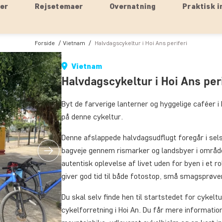
ser
Rejsetemaer
Overnatning
Praktisk i
Forside
Vietnam
Halvdagscykeltur i Hoi Ans periferi
Vietnam
Halvdagscykeltur i Hoi Ans peri
Byt de farverige lanterner og hyggelige caféer 
på denne cykeltur.
Denne afslappede halvdagsudflugt foregår i sel
bagveje gennem rismarker og landsbyer i området
autentisk oplevelse af livet uden for byen i et r
giver god tid til både fotostop, små smagsprøve
Du skal selv finde hen til startstedet for cyke
cykelforretning i Hoi An. Du får mere informatio