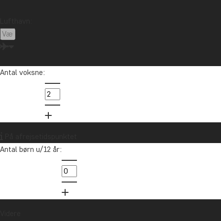
Lufthavn:
Antal voksne:
Asien
På afrejsetidspunktet
Antal børn u/12 år:
Videre