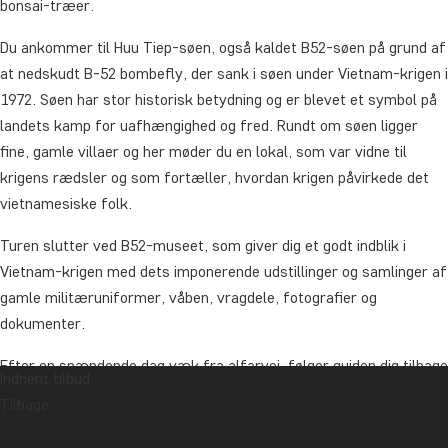
bonsai-træer.
Du ankommer til Huu Tiep-søen, også kaldet B52-søen på grund af
at nedskudt B-52 bombefly, der sank i søen under Vietnam-krigen i
1972. Søen har stor historisk betydning og er blevet et symbol på
landets kamp for uafhængighed og fred. Rundt om søen ligger
fine, gamle villaer og her møder du en lokal, som var vidne til
krigens rædsler og som fortæller, hvordan krigen påvirkede det
vietnamesiske folk.
Turen slutter ved B52-museet, som giver dig et godt indblik i
Vietnam-krigen med dets imponerende udstillinger og samlinger af
gamle militæruniformer, våben, vragdele, fotografier og
dokumenter.
Efter en spændende dag væk fra alfarvej, følger guiden dig tilbage
Indhent tilbud
til hotellet.
Tilbage
Varighed: ca. 4 timer.