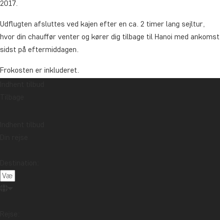
2017.
Udflugten afsluttes ved kajen efter en ca. 2 timer lang sejltur,
hvor din chauffør venter og kører dig tilbage til Hanoi med ankomst
sidst på eftermiddagen.
Frokosten er inkluderet.
Indhent tilbud
Varighed: ca. 7 timer
Tilbage
Denne tur foregår kun med TourCompass’ egne gæster.
Indhent tilbud
Vi anbefaler, at du booker turen i forbindelse med bestilling af
Din rejse
rejsen.
Destination:
Pris
Pr. person fra: 1.095 kr.
Asien
Rejse: