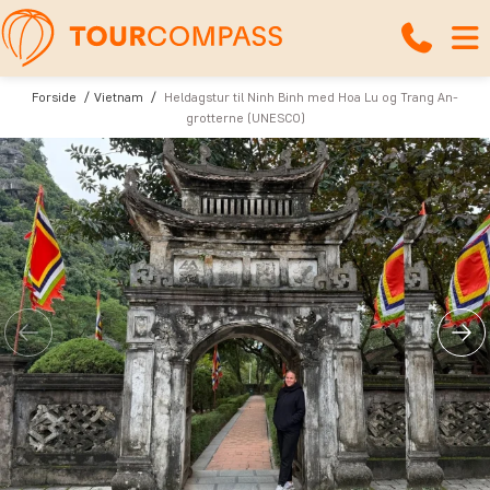
Forside
Vietnam
Heldagstur til Ninh Binh med Hoa Lu og Trang An-
grotterne (UNESCO)