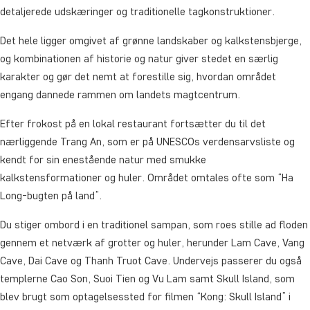
detaljerede udskæringer og traditionelle tagkonstruktioner.
Det hele ligger omgivet af grønne landskaber og kalkstensbjerge,
og kombinationen af historie og natur giver stedet en særlig
karakter og gør det nemt at forestille sig, hvordan området
engang dannede rammen om landets magtcentrum.
Efter frokost på en lokal restaurant fortsætter du til det
nærliggende Trang An, som er på UNESCOs verdensarvsliste og
kendt for sin enestående natur med smukke
kalkstensformationer og huler. Området omtales ofte som “Ha
Long-bugten på land”.
Du stiger ombord i en traditionel sampan, som roes stille ad floden
gennem et netværk af grotter og huler, herunder Lam Cave, Vang
Cave, Dai Cave og Thanh Truot Cave. Undervejs passerer du også
templerne Cao Son, Suoi Tien og Vu Lam samt Skull Island, som
blev brugt som optagelsessted for filmen “Kong: Skull Island” i