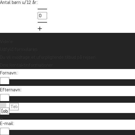
Antal børn u/12 år:
lodtrækningen om et rejsegavekort på
10.000 kr.
Tilmeld mig
Videre
Udfyld formularen
Du vil modtage et uforpligtende tilbud på rejsen.
Dine kontaktinformationer
Fornavn:
Efternavn:
Kontakt os
89 93 43 89
Om TourCompass
E-mail:
info@tourcompass.dk
TourCompass A/S