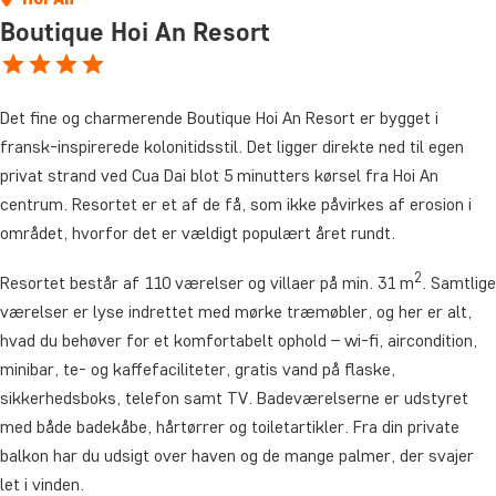
Boutique Hoi An Resort
Det fine og charmerende Boutique Hoi An Resort er bygget i
fransk-inspirerede kolonitidsstil. Det ligger direkte ned til egen
privat strand ved Cua Dai blot 5 minutters kørsel fra Hoi An
centrum. Resortet er et af de få, som ikke påvirkes af erosion i
området, hvorfor det er vældigt populært året rundt.
2
Resortet består af 110 værelser og villaer på min. 31 m
. Samtlige
værelser er lyse indrettet med mørke træmøbler, og her er alt,
hvad du behøver for et komfortabelt ophold – wi-fi, aircondition,
minibar, te- og kaffefaciliteter, gratis vand på flaske,
sikkerhedsboks, telefon samt TV. Badeværelserne er udstyret
med både badekåbe, hårtørrer og toiletartikler. Fra din private
balkon har du udsigt over haven og de mange palmer, der svajer
let i vinden.