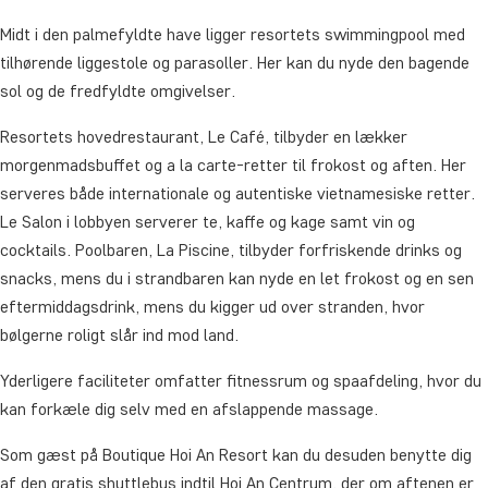
Midt i den palmefyldte have ligger resortets swimmingpool med
tilhørende liggestole og parasoller. Her kan du nyde den bagende
sol og de fredfyldte omgivelser.
Resortets hovedrestaurant, Le Café, tilbyder en lækker
morgenmadsbuffet og a la carte-retter til frokost og aften. Her
serveres både internationale og autentiske vietnamesiske retter.
Le Salon i lobbyen serverer te, kaffe og kage samt vin og
cocktails. Poolbaren, La Piscine, tilbyder forfriskende drinks og
snacks, mens du i strandbaren kan nyde en let frokost og en sen
eftermiddagsdrink, mens du kigger ud over stranden, hvor
bølgerne roligt slår ind mod land.
Yderligere faciliteter omfatter fitnessrum og spaafdeling, hvor du
kan forkæle dig selv med en afslappende massage.
Som gæst på Boutique Hoi An Resort kan du desuden benytte dig
af den gratis shuttlebus indtil Hoi An Centrum, der om aftenen er