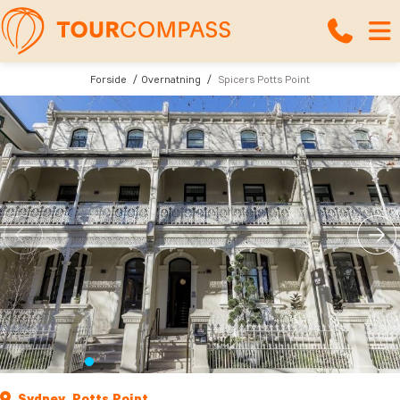
Forside
Overnatning
Spicers Potts Point
Sydney, Potts Point