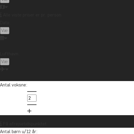
Alle viste priser er pr. person
Dato:
Lufthavn:
Antal voksne:
På afrejsetidspunktet
Antal børn u/12 år: