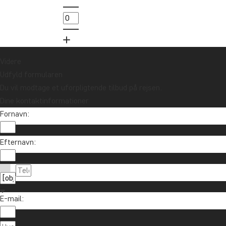
Videre
Udfyld formularen
Du vil modtage et uforpligtende tilbud på rejsen.
Dine kontaktinformationer
Fornavn:
Efternavn:
E-mail: