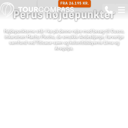
FRA 26.195 KR.
14 DAGE
Perus højdepunkter
Højdepunkterne står i kø på denne rejse med besøg til Cusco,
inkaruinen Machu Picchu, de smukke Andesbjerge, farverige
samfund ved Titicaca-søen og kolonitidsbyerne Lima og
Arequipa.