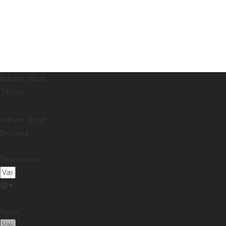
Indhent tilbud
Tilbage
Indhent tilbud
Din rejse
Destination:
Rejse: