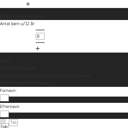
På afrejsetidspunktet
Antal børn u/12 år:
Videre
Udfyld formularen
Du vil modtage et uforpligtende tilbud på rejsen.
Dine kontaktinformationer
Fornavn:
Efternavn: