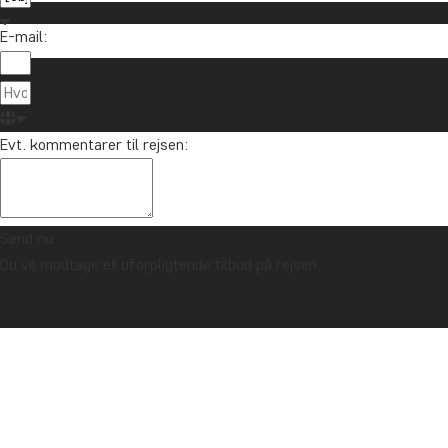
E-mail:
Evt. kommentarer til rejsen:
Send nu
Du vil modtage et uforpligtende tilbud på rejsen.
TRYGHEDSGARANTI & ALTID FAST PRIS - LÆS MERE
Forside
Hostel du Père Pedro, Madagaskar
I Madagaskars hovedstad, Antananarivo, ligger et helt