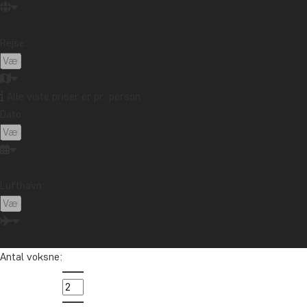
Rejse:
Alle viste priser er pr. person
Dato:
Lufthavn:
Antal voksne: