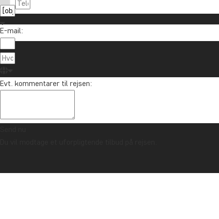
E-mail:
Evt. kommentarer til rejsen:
Send nu
Du vil modtage et uforpligtende tilbud på rejsen.
TRYGHEDSGARANTI & ALTID FAST PRIS - LÆS MERE
Forside
Meeru Island Resort & Spa, Maldiverne