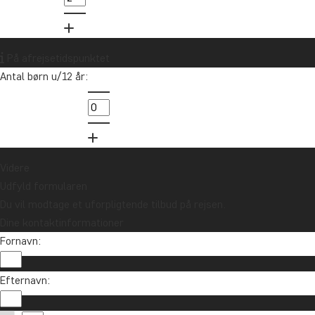
På afrejsetidspunktet
Antal børn u/12 år:
Videre
Udfyld formularen
Du vil modtage et uforpligtende tilbud på rejsen.
Dine kontaktinformationer
Fornavn:
Efternavn: