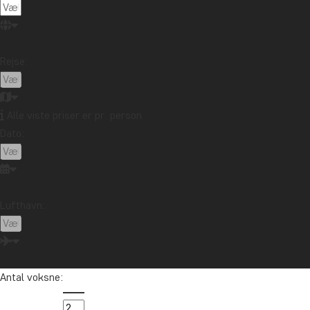
Rejse:
Alle viste priser er pr. person
Dato:
Lufthavn:
Antal voksne: