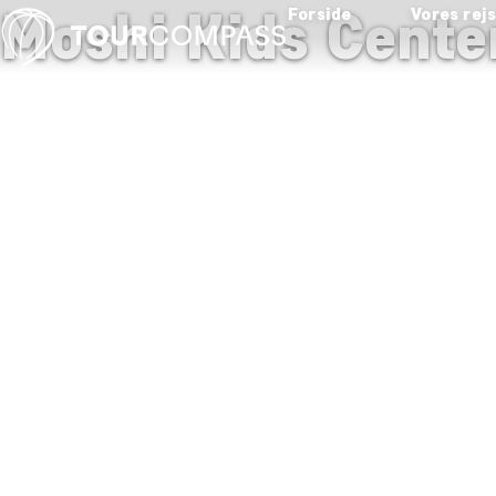
Moshi Kids Cente
Forside
Vores rej