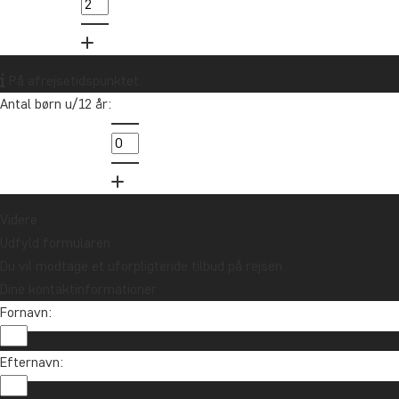
På afrejsetidspunktet
Antal børn u/12 år:
Videre
Udfyld formularen
Du vil modtage et uforpligtende tilbud på rejsen.
Dine kontaktinformationer
Fornavn:
Vil du modtage rejseinspiration og nyhe
Efternavn:
Tilmeld dig vores nyhedsbrev og deltag i lodtrækn