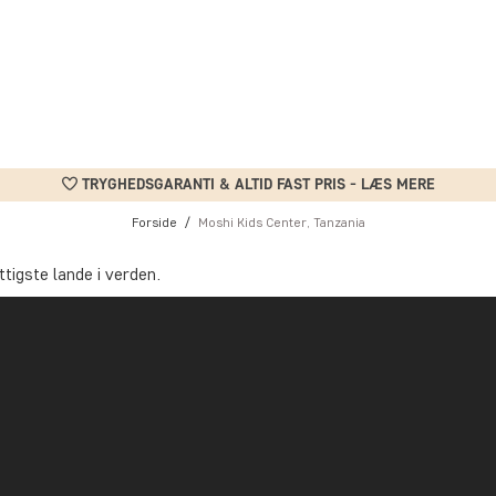
TRYGHEDSGARANTI & ALTID FAST PRIS - LÆS MERE
Forside
Moshi Kids Center, Tanzania
tigste lande i verden.
n i absolut fattigdom eller i det, som FN kalder ”multidimensionel 
år dækket sine helt basale behov som mad og tøj og et sted at sov
ns basale behov ER dækket ind og man har adgang til både mad og 
citet og mulighed for f.eks. at få en uddannelse.
ity målrettet på at give børn fra underbemidlede familier en lidt be