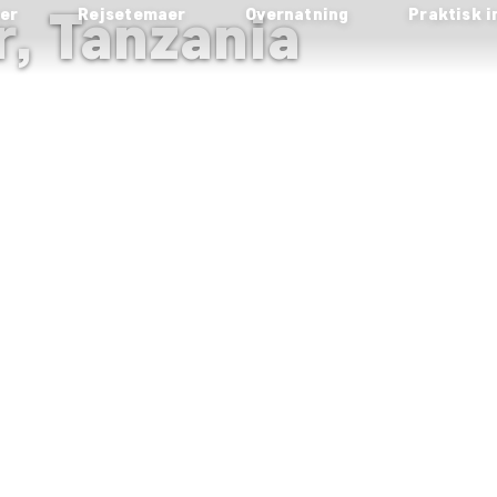
r, Tanzania
ser
Rejsetemaer
Overnatning
Praktisk i