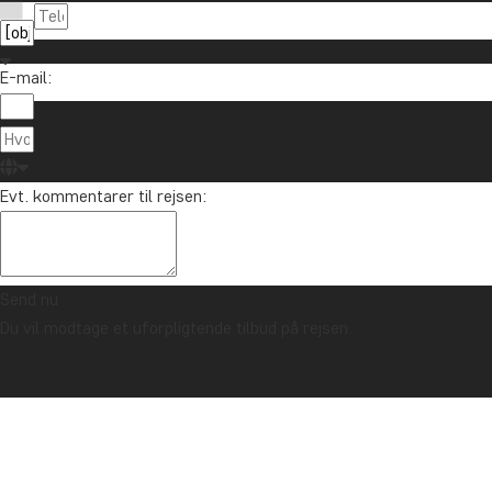
E-mail:
Om TourCo
TourCompass
89 93 43 89
Evt. kommentarer til rejsen:
Hasselager C
info@tourcompass.dk
DK-8260 Viby
man-tor: 10-16 | fre: 10-14
CVR-nr.: 286
Send nu
Du vil modtage et uforpligtende tilbud på rejsen.
Ophavsret © 2006 - 2026 | TourCompass | CVR: 28690924