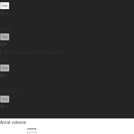
familier, som hverken har råd til eller erfaring med a
mulighed for at lære, hvordan man går i skole.
På helt daglig basis er målet med før-skolen at give 
Rejse:
med før-skolen er, at oprette ”sponsor-ships”, så bø
Hos TourCompass støtter vi skolen med et fast månedlig
Alle viste priser er pr. person
Hvis du overnatter på Springlands Hotel i Moshi, f.eks
Dato:
til at medbringe tøj og legetøj, som du kan donere til
Lufthavn:
Antal voksne: