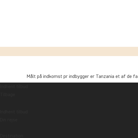
Målt på indkomst pr indbygger er Tanzania et af de fat
Indhent tilbud
En meget stor procentdel af Tanzanias børn lever ente
Tilbage
Absolut fattigdom betyder, at man simpelt hen ikke f
Indhent tilbud
Multidimensionel fattigdom dækker over, at selvom e
Din rejse
andre parametre såsom adgang til rent vand og elektri
Destination:
På Moshi Kids Center i Moshi arbejder NGO’en Zara Char