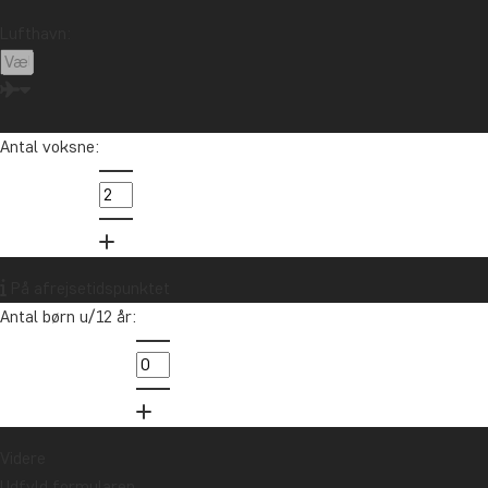
Lufthavn:
Antal voksne:
På afrejsetidspunktet
Antal børn u/12 år:
Videre
Udfyld formularen