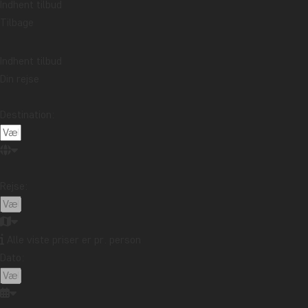
Indhent tilbud
Tilbage
Indhent tilbud
Din rejse
Destination:
Rejse:
Alle viste priser er pr. person
Dato: