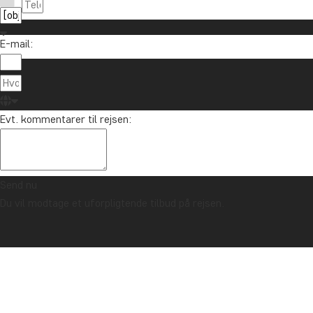
E-mail:
Evt. kommentarer til rejsen:
Send nu
Du vil modtage et uforpligtende tilbud på rejsen.
TRYGHEDSGARANTI & ALTID FAST PRIS - LÆS MERE
Forside
PuLuong Retreat, Pu Luong