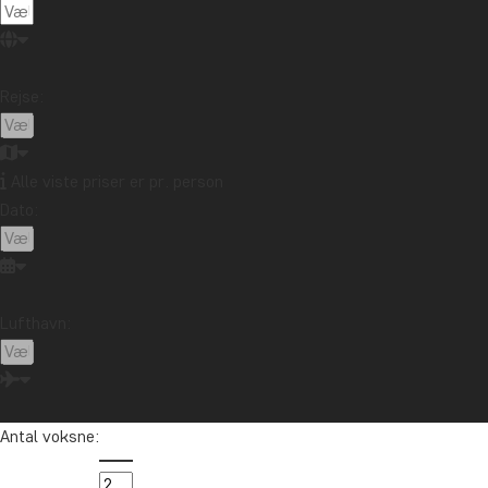
Rejse:
Alle viste priser er pr. person
Dato:
Lufthavn:
Antal voksne: