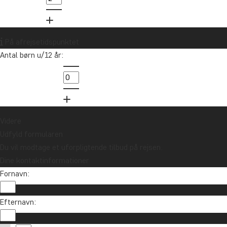
På afrejsetidspunktet
Antal børn u/12 år:
Videre
Udfyld formularen
Du vil modtage et uforpligtende tilbud på rejsen.
Dine kontaktinformationer
Fornavn:
Efternavn: