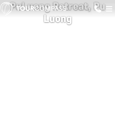
PuLuong Retreat, Pu
Luong