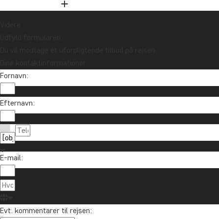
Videre
Udfyld formularen
Du vil modtage et uforpligtende tilbud på rejsen.
Dine kontaktinformationer
Fornavn:
Efternavn:
E-mail:
Evt. kommentarer til rejsen: