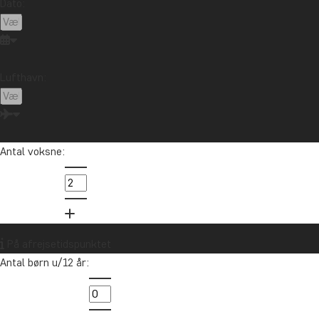
Dato:
Lufthavn:
Antal voksne:
På afrejsetidspunktet
Antal børn u/12 år: