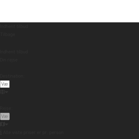
Indhent tilbud
Tilbage
Indhent tilbud
Din rejse
Destination:
Rejse:
Alle viste priser er pr. person