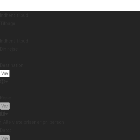
Indhent tilbud
Tilbage
Indhent tilbud
Din rejse
Destination:
Rejse:
Alle viste priser er pr. person
Dato: