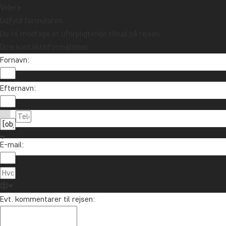
Videre
Udfyld formularen
Du vil modtage et uforpligtende tilbud på rejsen.
Dine kontaktinformationer
Fornavn:
Efternavn:
E-mail:
Evt. kommentarer til rejsen: