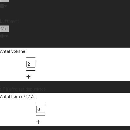
Lufthavn:
Antal voksne:
På afrejsetidspunktet
Antal børn u/12 år: