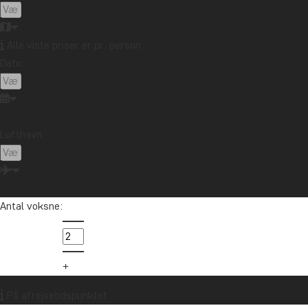
Strande
Rejsemål
Alle viste priser er pr. person
Afrika
Argentina
Asien
Australien
Bali
Dato:
Borneo
Botswana
Brasilien
Cambodia
Canada
Cape Town
Chile
Colombia
Costa Rica
Cuba
Ecuador
Galapagosøerne
Lufthavn:
Guatemala
Indonesien
Japan
Kenya
Kilimanjaro
Kina
Laos
Latinamerika
Madagaskar
Malaysia
Maldiverne
Marokko
Antal voksne:
Mauritius
Mexico
New Zealand
Nordamerika
Oceanien
Panama
Peru
Singapore
Sri Lanka
Sydafrika
Tanzania
Thailand
Uganda
USA
Vietnam
Zambia
Zanzibar
På afrejsetidspunktet