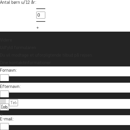
Antal børn u/12 år:
Vil du modtage rejseinspiration og
nyheder?
Tilmeld dig vores nyhedsbrev og deltag i
lodtrækningen om et rejsegavekort på
Videre
10.000 kr.
Udfyld formularen
Du vil modtage et uforpligtende tilbud på rejsen.
Tilmeld mig
Dine kontaktinformationer
Fornavn:
Efternavn:
E-mail:
Kontakt os