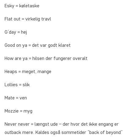
Esky
= køletaske
Flat out
= virkelig travl
G’day
= hej
Good on ya
= det var godt klaret
How are ya
= hilsen der fungerer overalt
Heaps
= meget, mange
Lollies
= slik
Mate
= ven
Mozzie
= myg
Never never
= længst ude – der hvor det ikke engang er
outback mere. Kaldes også sommetider ”back of beyond”