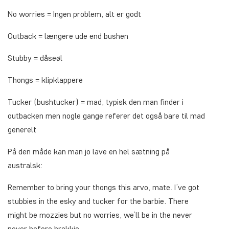
No worries
= Ingen problem, alt er godt
Outback
= længere ude end bushen
Stubby
= dåseøl
Thongs
= klipklappere
Tucker
(bushtucker) = mad, typisk den man finder i
outbacken men nogle gange referer det også bare til mad
generelt
På den måde kan man jo lave en hel sætning på
australsk:
Remember to bring your thongs this arvo, mate. I’ve got
stubbies in the esky and tucker for the barbie. There
might be mozzies but no worries, we’ll be in the never
never before brekkie.