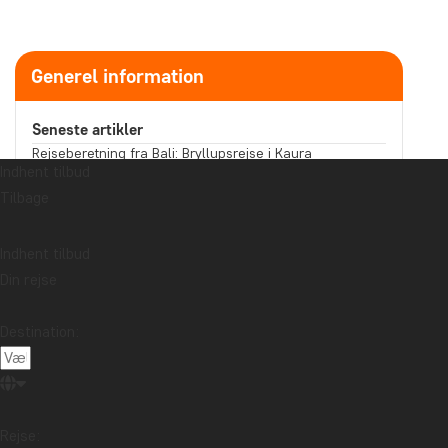
Generel information
Seneste artikler
Rejseberetning fra Bali: Bryllupsrejse i Kaura
Indhent tilbud
Læs mere
Fortæller din souvenir en historie, du har lyst til at
Tilbage
fortælle?
Læs mere
Indhent tilbud
Rejseberetning fra Malaysia: Sejltur på Kinabatangan-
floden i det nordlige Borneo
Din rejse
Læs mere
Emne
Destination:
Bæredygtighed
Bedste rejsetidspunkt
Højtider
Mad og drikke
Nationalparker
Pakkelister
Rejseberetning
Rejseguides
Rejsetips
Rejse:
Safari og dyreliv
Seværdigheder
Storbyer