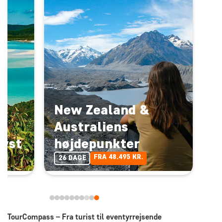
New Zealand &
Australiens
kyst
højdepunkter
FRA 48.495 KR.
26 DAGE
TourCompass – Fra turist til eventyrrejsende