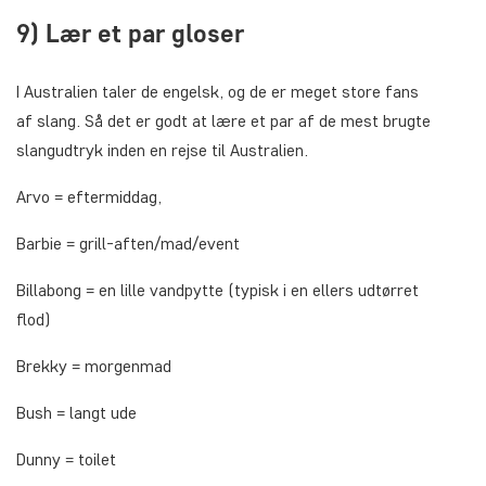
9) Lær et par gloser
I Australien taler de engelsk, og de er meget store fans
af slang. Så det er godt at lære et par af de mest brugte
slangudtryk inden en rejse til Australien.
Arvo
= eftermiddag,
Barbie
= grill-aften/mad/event
Billabong
= en lille vandpytte (typisk i en ellers udtørret
flod)
Brekky
= morgenmad
Bush
= langt ude
Dunny
= toilet