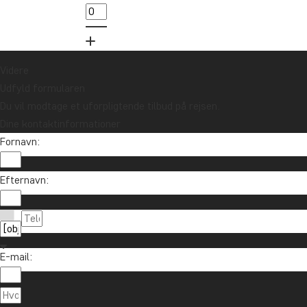
Videre
Udfyld formularen
Du vil modtage et uforpligtende tilbud på rejsen.
Dine kontaktinformationer
Fornavn:
Vil du modtage rejseinspiration og nyhe
Efternavn:
Tilmeld dig vores nyhedsbrev og deltag i lodtrækn
E-mail:
Om TourCo