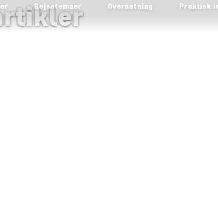
rtikler
ser
Rejsetemaer
Overnatning
Praktisk i