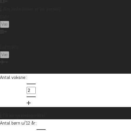
Alle viste priser er pr. person
Dato:
Lufthavn:
Antal voksne:
På afrejsetidspunktet
Antal børn u/12 år: