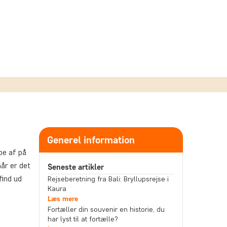
Generel information
pe af på
år er det
Seneste artikler
find ud
Rejseberetning fra Bali: Bryllupsrejse i
Kaura
Læs mere
Fortæller din souvenir en historie, du
har lyst til at fortælle?