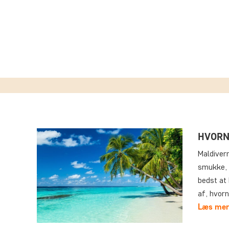
HVORN
Maldivern
smukke, 
bedst at
af, hvorn
Læs mer