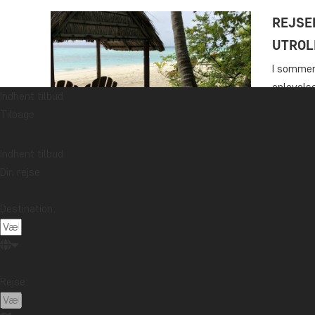
REJSE
UTROL
I sommer
oplevelse
Indhent tilbud
Derfor er
Tilbage
forventni
lufthavn
Indhent tilbud
Læs mer
Din rejse
Destination:
Rejse: