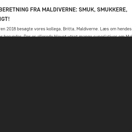
BERETNING FRA MALDIVERNE: SMUK, SMUKKERE,
IGT!
en 2018 besøgte vores kollega, Britta, Maldiverne. Læs om hendes
r herunder. Der er allerede blevet ytret mange superlativer om Ma
 vi rejst derhen med store forventninger. Det er ingen overdrivelse
nger blev overgået. Allerede synet af vandet i havnen direkte ved
en Malé synes surrealistisk.…
e
Vis alle indlæg
1