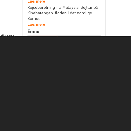
Læs mere
Rejseberetning fra Malaysia: Sejltur på
Kinabatangan-floden i det nordlige
Borneo
Læs mere
Emne
ldiverne.
Bæredygtighed
. Vores
Bedste rejsetidspunkt
Højtider
Mad og drikke
Nationalparker
Pakkelister
Rejseberetning
Rejseguides
Rejsetips
Safari og dyreliv
Seværdigheder
Storbyer
Strande
Rejsemål
Afrika
Argentina
Asien
Australien
Bali
Borneo
Botswana
Brasilien
Cambodia