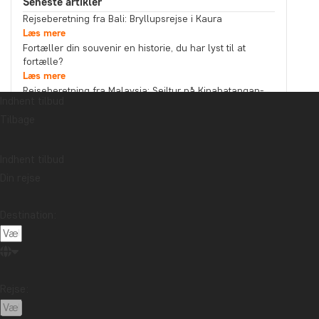
Seneste artikler
Rejseberetning fra Bali: Bryllupsrejse i Kaura
Læs mere
Fortæller din souvenir en historie, du har lyst til at
fortælle?
Læs mere
Rejseberetning fra Malaysia: Sejltur på Kinabatangan-
Indhent tilbud
floden i det nordlige Borneo
Læs mere
Tilbage
Emne
Bæredygtighed
Bedste rejsetidspunkt
Højtider
Indhent tilbud
Din rejse
Mad og drikke
Nationalparker
Pakkelister
Rejseberetning
Rejseguides
Rejsetips
Destination:
Safari og dyreliv
Seværdigheder
Storbyer
Strande
Rejsemål
Afrika
Argentina
Asien
Australien
Bali
Rejse:
Borneo
Botswana
Brasilien
Cambodia