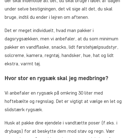
der skal indeholde alt det, du skal bruge i løbet af dagen
under selve bestigningen, det vil sige alt det, du skal
bruge, indtil du ender i lejren om aftenen.
Det er meget individuelt, hvad man pakker i
dagsrygsækken, men vi anbefaler, at du som minimum
pakker en vandflaske, snacks, lidt førstehjælpsudstyr,
solcreme, kamera, regntøj, handsker, hue, hat og lidt
ekstra, varmt tøj.
Hvor stor en rygsæk skal jeg medbringe?
Vi anbefaler en rygsæk på omkring 30 liter med
hoftebælte og regnslag. Det er vigtigt at vælge en let og
slidstærk rygsæk.
Husk at pakke dine ejendele i vandtætte poser (f.eks. i
drybags) for at beskytte dem mod støv og regn. Vær