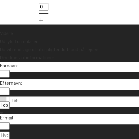
10.000 kr.
Tilmeld mig
Videre
Udfyld formularen
Du vil modtage et uforpligtende tilbud på rejsen.
Dine kontaktinformationer
Fornavn:
Efternavn:
Kontakt os
89 93 43 89
Om TourCompass
E-mail:
info@tourcompass.dk
TourCompass A/S
Information
man-tor: 10-16 | fre: 10-14
Hasselager Centervej 29