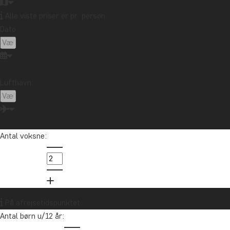
Alle viste priser er pr. person
Dato:
Lufthavn:
Antal voksne:
På afrejsetidspunktet
Antal børn u/12 år: