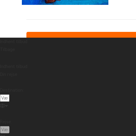
Indhent tilbud
Tilbage
Indhent tilbud
Din rejse
Destination:
Rejse: