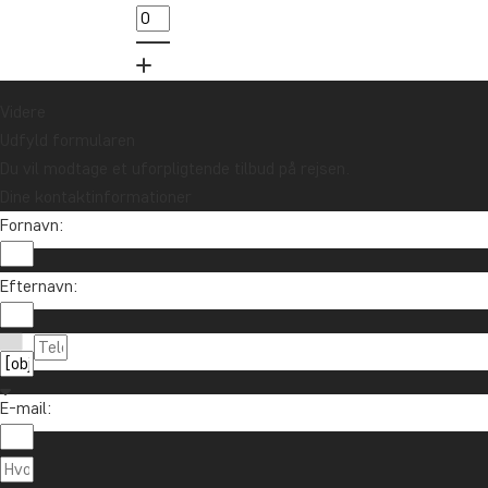
Videre
Udfyld formularen
Du vil modtage et uforpligtende tilbud på rejsen.
Dine kontaktinformationer
Fornavn:
Vil du modtage rejseinspiration og nyhe
Efternavn:
Tilmeld dig vores nyhedsbrev og deltag i lodtrækn
E-mail:
Om TourCo