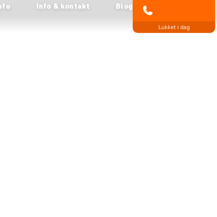
nfo
Info & kontakt
Blog
89 93 43 89
Lukket i dag