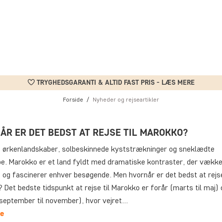
TRYGHEDSGARANTI & ALTID FAST PRIS - LÆS MERE
Forside
Nyheder og rejseartikler
ÅR ER DET BEDST AT REJSE TIL MAROKKO?
 ørkenlandskaber, solbeskinnede kyststrækninger og sneklædte
pe. Marokko er et land fyldt med dramatiske kontraster, der vække
og fascinerer enhver besøgende. Men hvornår er det bedst at rejse
Det bedste tidspunkt at rejse til Marokko er forår (marts til maj) 
(september til november), hvor vejret…
e