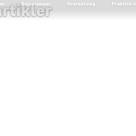
rtikler
ser
Rejsetemaer
Overnatning
Praktisk i