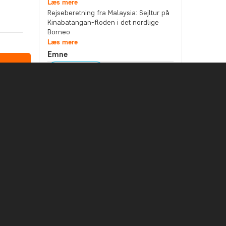
Læs mere
Rejseberetning fra Malaysia: Sejltur på
Kinabatangan-floden i det nordlige
Borneo
Læs mere
Emne
Bæredygtighed
Bedste rejsetidspunkt
Højtider
Mad og drikke
Nationalparker
Pakkelister
Rejseberetning
Rejseguides
Rejsetips
Safari og dyreliv
Seværdigheder
Storbyer
Strande
Rejsemål
Afrika
Argentina
Asien
Australien
Bali
Borneo
Botswana
Brasilien
Cambodia