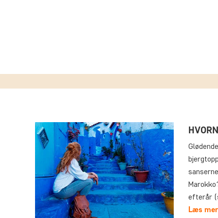
HVORN
Glødende
bjergtop
sanserne 
Marokko? 
efterår 
Læs mer