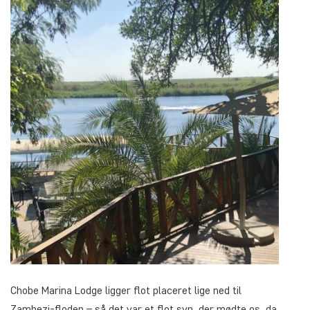
Chobe Marina Lodge ligger flot placeret lige ned til
Zambezi-floden – så det var et flot syn, der mødte os, da