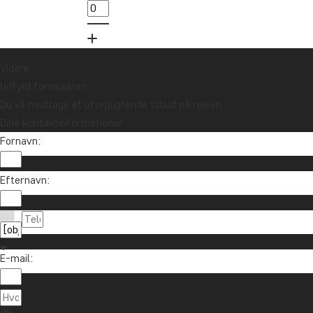
10.000 kr.
Tilmeld mig
Videre
Udfyld formularen
Du vil modtage et uforpligtende tilbud på rejsen.
Dine kontaktinformationer
Fornavn:
Efternavn:
Kontakt os
89 93 43 89
Om TourCompass
E-mail:
info@tourcompass.dk
TourCompass A/S
Information
man-tor: 10-16 | fre: 10-14
Hasselager Centervej 29