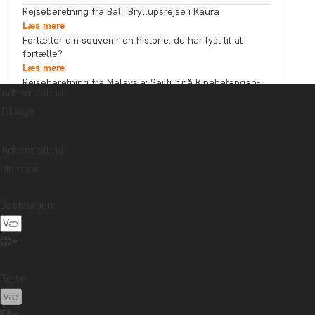
Rejseberetning fra Bali: Bryllupsrejse i Kaura
Læs mere
Fortæller din souvenir en historie, du har lyst til at
fortælle?
Læs mere
Rejseberetning fra Malaysia: Sejltur på Kinabatangan-
Indhent tilbud
floden i det nordlige Borneo
Tilbage
Læs mere
Emne
Bæredygtighed
Bedste rejsetidspunkt
Højtider
Indhent tilbud
Din rejse
Mad og drikke
Nationalparker
Pakkelister
Rejseberetning
Rejseguides
Rejsetips
Destination:
Safari og dyreliv
Seværdigheder
Storbyer
Strande
Rejsemål
Afrika
Argentina
Asien
Australien
Bali
Rejse:
Borneo
Botswana
Brasilien
Cambodia