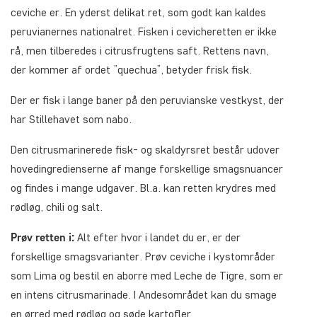
ceviche er. En yderst delikat ret, som godt kan kaldes
peruvianernes nationalret. Fisken i cevicheretten er ikke
rå, men tilberedes i citrusfrugtens saft. Rettens navn,
der kommer af ordet ”quechua”, betyder frisk fisk.
Der er fisk i lange baner på den peruvianske vestkyst, der
har Stillehavet som nabo.
Den citrusmarinerede fisk- og skaldyrsret består udover
hovedingredienserne af mange forskellige smagsnuancer
og findes i mange udgaver. Bl.a. kan retten krydres med
rødløg, chili og salt.
Prøv retten i:
Alt efter hvor i landet du er, er der
forskellige smagsvarianter. Prøv ceviche i kystområder
som Lima og bestil en aborre med Leche de Tigre, som er
en intens citrusmarinade. I Andesområdet kan du smage
en ørred med rødløg og søde kartofler.