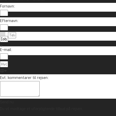
Fornavn:
Tilmeld mig
Efternavn:
E-mail:
Evt. kommentarer til rejsen:
Kontakt os
89 93 43 89
Om TourCompass
info@tourcompass.dk
Send nu
TourCompass A/S
Information
Du vil modtage et uforpligtende tilbud på rejsen.
man-tor: 10-16 | fre: 10-14
Hasselager Centervej 29