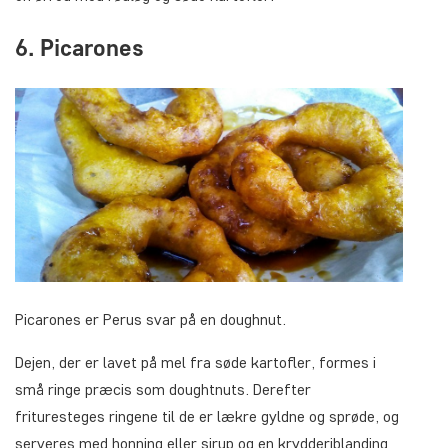
6. Picarones
Picarones er Perus svar på en doughnut.
Dejen, der er lavet på mel fra søde kartofler, formes i
små ringe præcis som doughtnuts. Derefter
frituresteges ringene til de er lækre gyldne og sprøde, og
serveres med honning eller sirup og en krydderiblanding