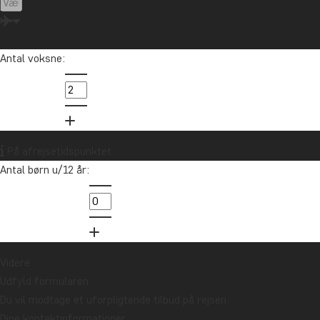
Canada
Cape Town
Chile
Colombia
Costa Rica
Cuba
Ecuador
Galapagosøerne
Guatemala
Indonesien
Japan
Kenya
Antal voksne:
Kilimanjaro
Kina
Laos
Latinamerika
Madagaskar
Malaysia
Maldiverne
Marokko
Mauritius
Mexico
New Zealand
Nordamerika
Oceanien
Panama
Peru
Singapore
På afrejsetidspunktet
Sri Lanka
Sydafrika
Tanzania
Thailand
Antal børn u/12 år:
Uganda
USA
Vietnam
Zambia
Zanzibar
Vil du modtage rejseinspiration og
Videre
nyheder?
Udfyld formularen
Tilmeld dig vores nyhedsbrev og deltag i
Du vil modtage et uforpligtende tilbud på rejsen.
lodtrækningen om et rejsegavekort på
Dine kontaktinformationer
10.000 kr.