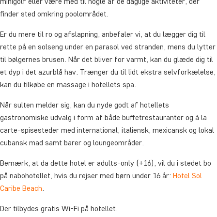
minigolf eller være med til nogle af de daglige aktiviteter, der
finder sted omkring poolområdet.
Er du mere til ro og afslapning, anbefaler vi, at du lægger dig til
rette på en solseng under en parasol ved stranden, mens du lytter
til bølgernes brusen. Når det bliver for varmt, kan du glæde dig til
et dyp i det azurblå hav. Trænger du til lidt ekstra selvforkælelse,
kan du tilkøbe en massage i hotellets spa.
Når sulten melder sig, kan du nyde godt af hotellets
gastronomiske udvalg i form af både buffetrestauranter og à la
carte-spisesteder med international, italiensk, mexicansk og lokal
cubansk mad samt barer og loungeområder.
Bemærk, at da dette hotel er adults-only (+16), vil du i stedet bo
på nabohotellet, hvis du rejser med børn under 16 år:
Hotel Sol
Caribe Beach
.
Der tilbydes gratis Wi-Fi på hotellet.