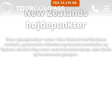
FRA 34.195 KR.
17 DAGE
New Zealands
højdepunkter
Store rejseoplevelser venter i New Zealand med Nordøens
storbyliv, geotermiske vidundere og levende maorikultur og
Sydøens ubeskrivelige natur med dramatiske bjerge, dybe fjorde
og fascinerende gletsjere.