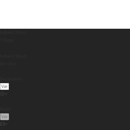
Indhent tilbud
Tilbage
Indhent tilbud
Din rejse
Destination:
Rejse: