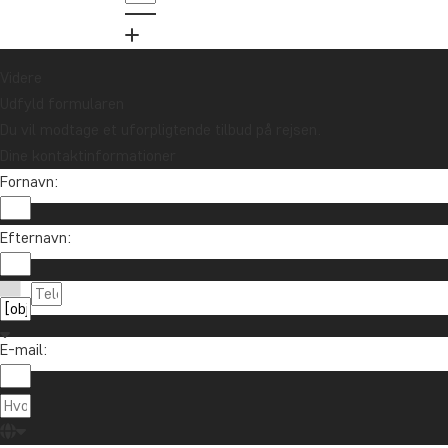
Videre
Udfyld formularen
Du vil modtage et uforpligtende tilbud på rejsen.
Dine kontaktinformationer
Fornavn:
Efternavn:
E-mail: