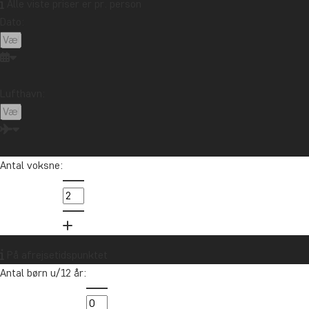
Alle viste priser er pr. person
Dato:
Lufthavn:
Antal voksne:
På afrejsetidspunktet
Antal børn u/12 år: