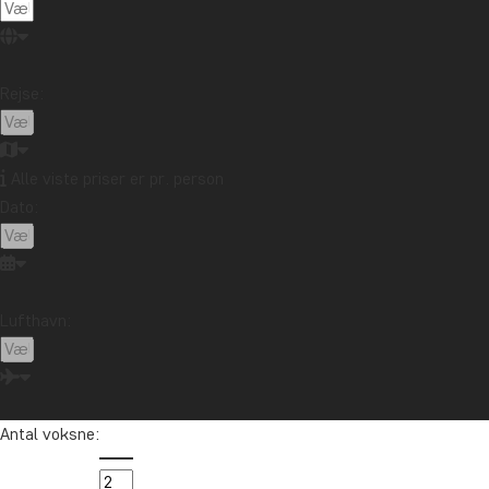
Rejse:
Alle viste priser er pr. person
Dato:
Lufthavn:
Antal voksne: