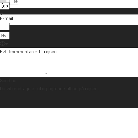
E-mail:
Evt. kommentarer til rejsen:
Send nu
Du vil modtage et uforpligtende tilbud på rejsen.
TRYGHEDSGARANTI & ALTID FAST PRIS - LÆS MERE
Forside
Serengeti safari
Vores rejser til Serengeti