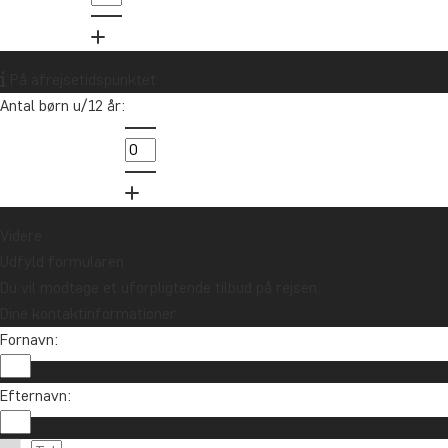
På afrejsetidspunktet
Antal børn u/12 år:
Videre
Udfyld formularen
Du vil modtage et uforpligtende tilbud på rejsen.
Dine kontaktinformationer
Fornavn:
Efternavn: