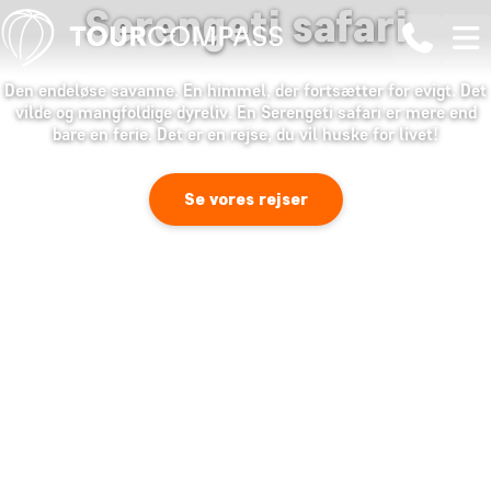
Serengeti safari
Den endeløse savanne. En himmel, der fortsætter for evigt. Det
vilde og mangfoldige dyreliv. En Serengeti safari er mere end
bare en ferie. Det er en rejse, du vil huske for livet!
Se vores rejser