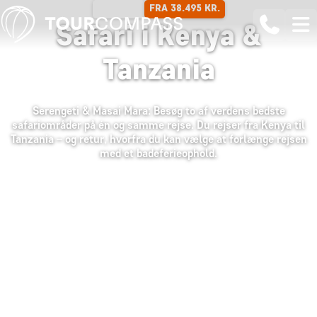
FRA 38.495 KR.
12 DAGE
Safari i Kenya &
Tanzania
Serengeti & Masai Mara: Besøg to af verdens bedste
safariområder på én og samme rejse. Du rejser fra Kenya til
Tanzania – og retur, hvorfra du kan vælge at forlænge rejsen
med et badeferieophold.