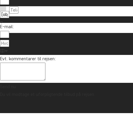
E-mail:
Evt. kommentarer til rejsen:
Send nu
Du vil modtage et uforpligtende tilbud på rejsen.
TRYGHEDSGARANTI & ALTID FAST PRIS - LÆS MERE
Forside
Kenya
Safari i Kenya & Tanzania