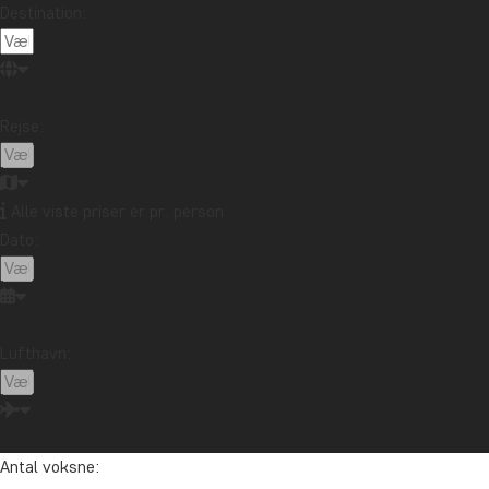
Destination:
Rejse:
Alle viste priser er pr. person
Dato:
Lufthavn:
Antal voksne: