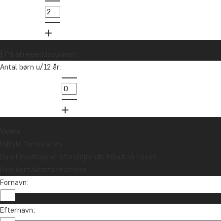
På afrejsetidspunktet
Antal børn u/12 år:
Videre
Udfyld formularen
Du vil modtage et uforpligtende tilbud på rejsen.
Dine kontaktinformationer
Fornavn:
Efternavn: