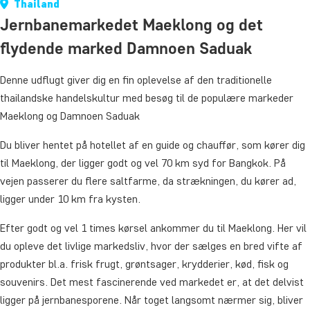
Thailand
Jernbanemarkedet Maeklong og det
flydende marked Damnoen Saduak
Denne udflugt giver dig en fin oplevelse af den traditionelle
thailandske handelskultur med besøg til de populære markeder
Maeklong og Damnoen Saduak
Du bliver hentet på hotellet af en guide og chauffør, som kører dig
til Maeklong, der ligger godt og vel 70 km syd for Bangkok. På
vejen passerer du flere saltfarme, da strækningen, du kører ad,
ligger under 10 km fra kysten.
Efter godt og vel 1 times kørsel ankommer du til Maeklong. Her vil
du opleve det livlige markedsliv, hvor der sælges en bred vifte af
produkter bl.a. frisk frugt, grøntsager, krydderier, kød, fisk og
souvenirs. Det mest fascinerende ved markedet er, at det delvist
ligger på jernbanesporene. Når toget langsomt nærmer sig, bliver