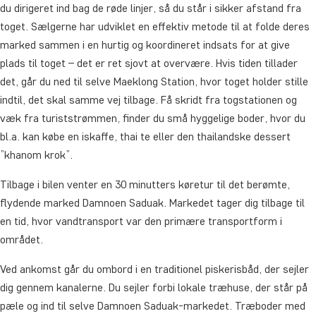
du dirigeret ind bag de røde linjer, så du står i sikker afstand fra
toget. Sælgerne har udviklet en effektiv metode til at folde deres
marked sammen i en hurtig og koordineret indsats for at give
plads til toget – det er ret sjovt at overvære. Hvis tiden tillader
det, går du ned til selve Maeklong Station, hvor toget holder stille
indtil, det skal samme vej tilbage. Få skridt fra togstationen og
væk fra turiststrømmen, finder du små hyggelige boder, hvor du
bl.a. kan købe en iskaffe, thai te eller den thailandske dessert
”khanom krok”.
Tilbage i bilen venter en 30 minutters køretur til det berømte,
flydende marked Damnoen Saduak. Markedet tager dig tilbage til
en tid, hvor vandtransport var den primære transportform i
området.
Ved ankomst går du ombord i en traditionel piskerisbåd, der sejler
dig gennem kanalerne. Du sejler forbi lokale træhuse, der står på
pæle og ind til selve Damnoen Saduak-markedet. Træboder med