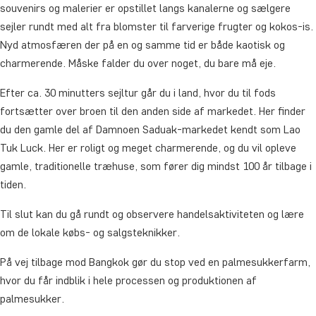
souvenirs og malerier er opstillet langs kanalerne og sælgere
sejler rundt med alt fra blomster til farverige frugter og kokos-is.
Nyd atmosfæren der på en og samme tid er både kaotisk og
charmerende. Måske falder du over noget, du bare må eje.
Efter ca. 30 minutters sejltur går du i land, hvor du til fods
fortsætter over broen til den anden side af markedet. Her finder
du den gamle del af Damnoen Saduak-markedet kendt som Lao
Tuk Luck. Her er roligt og meget charmerende, og du vil opleve
gamle, traditionelle træhuse, som fører dig mindst 100 år tilbage i
tiden.
Til slut kan du gå rundt og observere handelsaktiviteten og lære
om de lokale købs- og salgsteknikker.
På vej tilbage mod Bangkok gør du stop ved en palmesukkerfarm,
hvor du får indblik i hele processen og produktionen af
palmesukker.