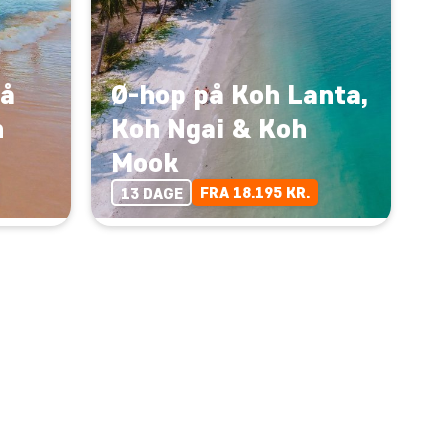
på
Ø-hop på Koh Lanta,
h
Koh Ngai & Koh
Mook
FRA 18.195 KR.
13 DAGE