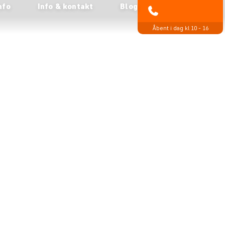
nfo
Info & kontakt
Blog
89 93 43 89
Åbent i dag kl 10 - 16