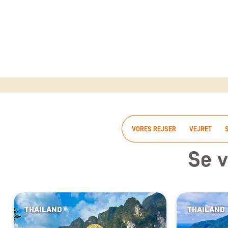
VORES REJSER
VEJRET
Se v
THAILAND
THAILAND