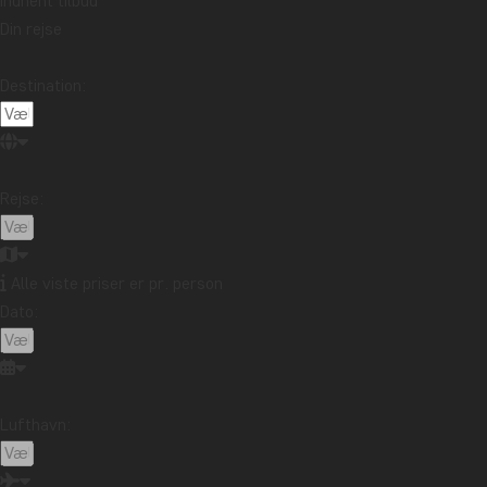
Indhent tilbud
Din rejse
Destination:
Rejse:
Alle viste priser er pr. person
Dato:
Hvorfor skal du rejse til Thailand?
Thailand har det hele!
Lufthavn:
Her kan du opleve spændende bjergstammer, kontrast
uendelige, hvide sandstrande.