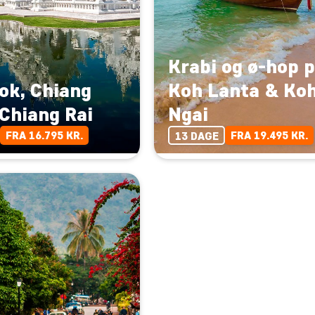
Krabi og ø-hop 
ok, Chiang
Koh Lanta & Ko
Chiang Rai
Ngai
FRA 16.795 KR.
FRA 19.495 KR.
13 DAGE