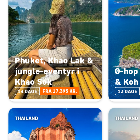
Phuket, Khao Lak &
jungle-eventyr i
Ø-hop
Khao Sok
& Koh
FRA 17.395 KR.
14 DAGE
13 DAGE
THAILAND
THAILAND