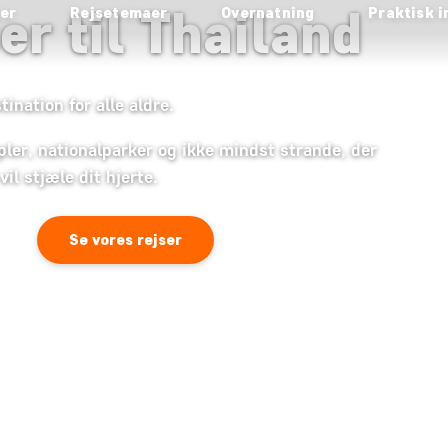
er til Thailand
ser
Rejsetemaer
Overnatning
Praktisk i
nation for alle aldre.
pler, nationalparker og ikke mindst strande, der
il stjæle dit hjerte.
Se vores rejser