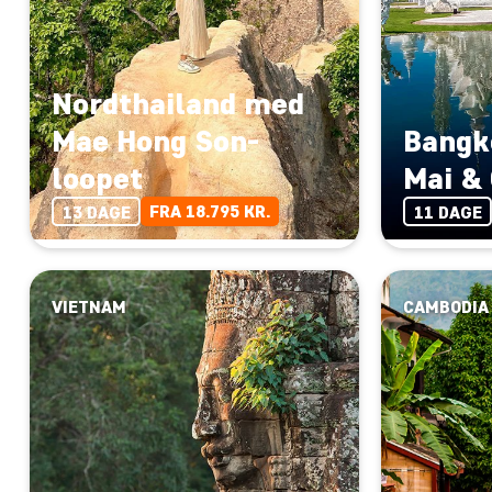
Nordthailand med
Mae Hong Son-
Bangk
loopet
Mai & 
FRA 18.795 KR.
13 DAGE
11 DAGE
VIETNAM
CAMBODIA