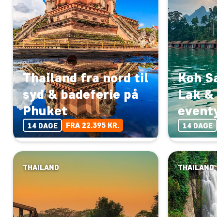
Thailand fra nord til
Koh S
syd & badeferie på
Lak & 
Phuket
eventy
FRA 22.395 KR.
14 DAGE
14 DAGE
THAILAND
THAILAND