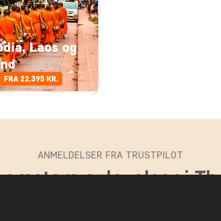
dia, Laos og
and
FRA 22.395 KR.
ANMELDELSER FRA TRUSTPILOT
 gæsters oplevelser i Th