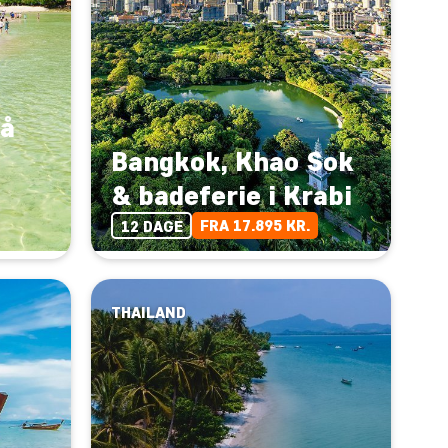
på
Bangkok, Khao Sok
& badeferie i Krabi
FRA 17.895 KR.
12 DAGE
THAILAND