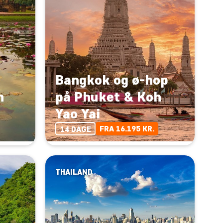
Bangkok og ø-hop
h
på Phuket & Koh
Yao Yai
FRA 16.195 KR.
14 DAGE
THAILAND