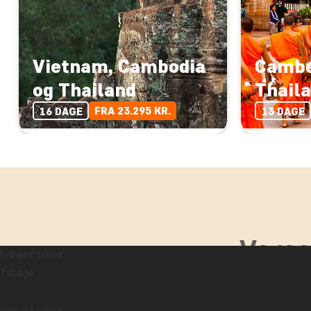
Vietnam, Cambodia
Cambo
og Thailand
Thail
FRA 23.295 KR.
16 DAGE
13 DAGE
Vores
Indhent tilbud
Tilbage