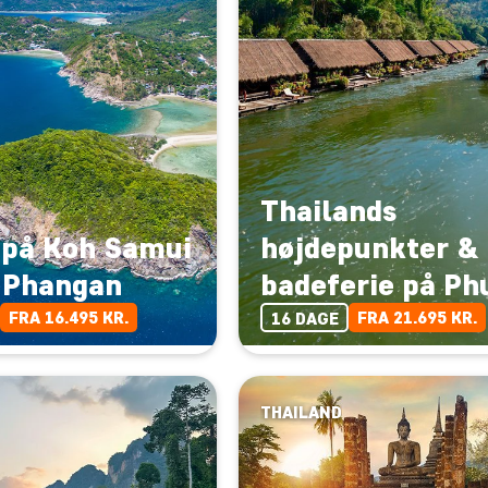
Thailands
 på Koh Samui
højdepunkter &
 Phangan
badeferie på Ph
FRA 16.495 KR.
FRA 21.695 KR.
16 DAGE
THAILAND