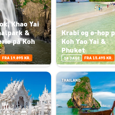
ok, Khao Yai
nalpark &
Krabi og ø-hop 
erie på Koh
Koh Yao Yai &
t
Phuket
FRA 19.895 KR.
FRA 15.495 KR.
14 DAGE
THAILAND