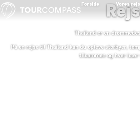
Rejs
Forside
Vores rej
Thailand er en drømmedesti
På en rejse til Thailand kan du opleve storbyer, tem
tilsammen og hver især v