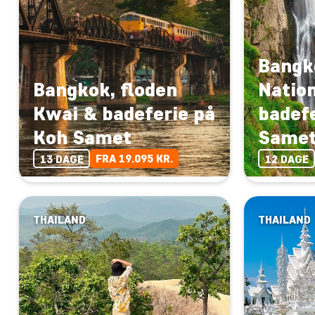
Bangk
Bangkok, floden
Natio
Kwai & badeferie på
badef
Koh Samet
Same
FRA 19.095 KR.
13 DAGE
12 DAGE
THAILAND
THAILAND