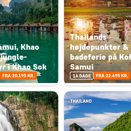
Thailands
amui, Khao
højdepunkter &
jungle-
badeferie på Ko
r i Khao Sok
Samui
FRA 20.195 KR.
FRA 22.695 KR.
16 DAGE
THAILAND