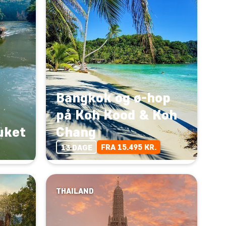
Bangkok og ø-hop
på Koh Kood & Koh
uket
Chang
FRA 15.495 KR.
13 DAGE
THAILAND