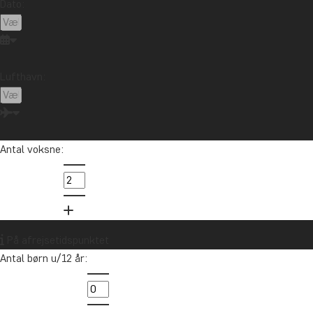
Dato:
Sri Lanka
Sydafrika
Tanzania
Thailand
Uganda
USA
Vietnam
Zambia
Zanzibar
Lufthavn:
Vil du modtage rejseinspiration og
nyheder?
Tilmeld dig vores nyhedsbrev og deltag i
Antal voksne:
lodtrækningen om et rejsegavekort på
10.000 kr.
Tilmeld mig
På afrejsetidspunktet
Antal børn u/12 år: