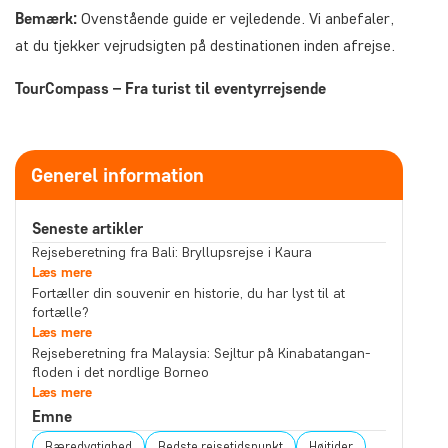
Bemærk:
Ovenstående guide er vejledende. Vi anbefaler,
at du tjekker vejrudsigten på destinationen inden afrejse.
TourCompass – Fra turist til eventyrrejsende
Generel information
Seneste artikler
Rejseberetning fra Bali: Bryllupsrejse i Kaura
Læs mere
Fortæller din souvenir en historie, du har lyst til at
fortælle?
Læs mere
Rejseberetning fra Malaysia: Sejltur på Kinabatangan-
floden i det nordlige Borneo
Læs mere
Emne
Bæredygtighed
Bedste rejsetidspunkt
Højtider