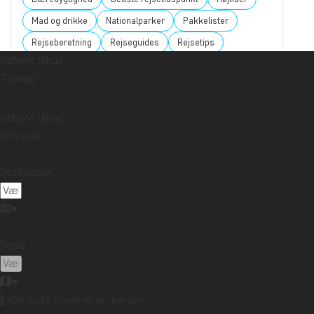
Mad og drikke
Nationalparker
Pakkelister
Rejseberetning
Rejseguides
Rejsetips
Indhent tilbud
Safari og dyreliv
Seværdigheder
Storbyer
Tilbage
Strande
Rejsemål
Indhent tilbud
Afrika
Argentina
Asien
Australien
Bali
Din rejse
Borneo
Botswana
Brasilien
Cambodia
Canada
Cape Town
Chile
Colombia
Destination:
Costa Rica
Cuba
Ecuador
Galapagosøerne
Guatemala
Indonesien
Japan
Kenya
Kilimanjaro
Kina
Laos
Latinamerika
Rejse:
Madagaskar
Malaysia
Maldiverne
Marokko
Mauritius
Mexico
New Zealand
Nordamerika
Alle viste priser er pr. person
Oceanien
Panama
Peru
Singapore