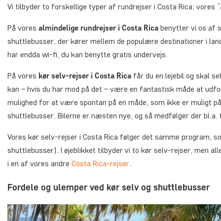
Vi tilbyder to forskellige typer af rundrejser i Costa Rica; vores
På vores
almindelige rundrejser i Costa Rica
benytter vi os af 
shuttlebusser, der kører mellem de populære destinationer i lande
har endda wi-fi, du kan benytte gratis undervejs.
På vores
kør selv-rejser i Costa Rica
får du en lejebil og skal se
kan – hvis du har mod på det – være en fantastisk måde at udfors
mulighed for at være spontan på en måde, som ikke er muligt på
shuttlebusser. Bilerne er næsten nye, og så medfølger der bl.a. f
Vores kør selv-rejser i Costa Rica følger det samme program, so
shuttlebusser). I øjeblikket tilbyder vi to kør selv-rejser, men al
i en af vores andre
Costa Rica-rejser
.
Fordele og ulemper ved kør selv og shuttlebusser