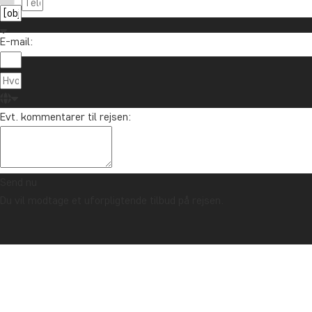
E-mail:
Om TourCo
TourCompass
89 93 43 89
Evt. kommentarer til rejsen:
Hasselager C
info@tourcompass.dk
DK-8260 Viby
man-tor: 10-16 | fre: 10-14
CVR-nr.: 286
Send nu
Du vil modtage et uforpligtende tilbud på rejsen.
Ophavsret © 2006 - 2026 | TourCompass | CVR: 28690924