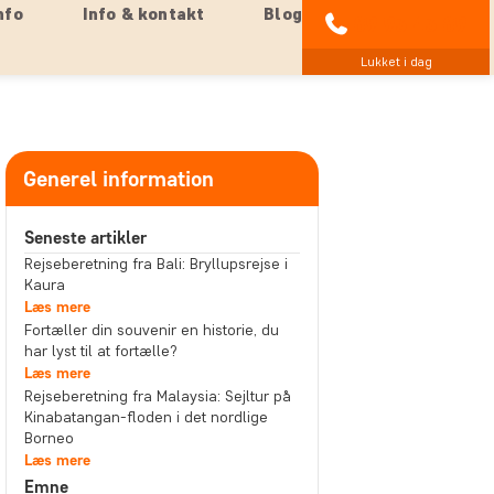
nfo
Info & kontakt
Blog
89 93 43 89
Lukket i dag
Generel information
Seneste artikler
Rejseberetning fra Bali: Bryllupsrejse i
Kaura
Læs mere
Fortæller din souvenir en historie, du
har lyst til at fortælle?
Læs mere
Rejseberetning fra Malaysia: Sejltur på
Kinabatangan-floden i det nordlige
Borneo
Læs mere
Emne