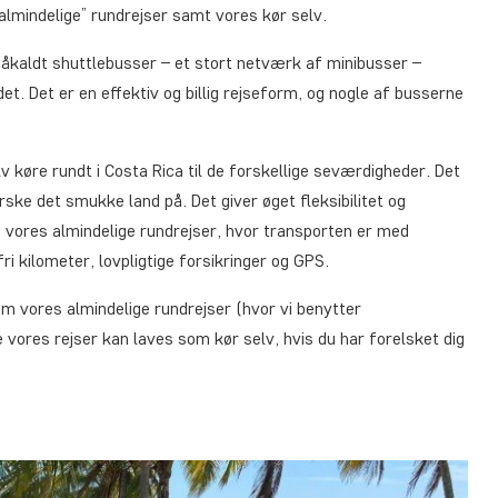
 ”almindelige” rundrejser samt vores kør selv.
såkaldt shuttlebusser – et stort netværk af minibusser –
t. Det er en effektiv og billig rejseform, og nogle af busserne
lv køre rundt i Costa Rica til de forskellige seværdigheder. Det
ke det smukke land på. Det giver øget fleksibilitet og
 vores almindelige rundrejser, hvor transporten er med
ri kilometer, lovpligtige forsikringer og GPS.
m vores almindelige rundrejser (hvor vi benytter
le vores rejser kan laves som kør selv, hvis du har forelsket dig