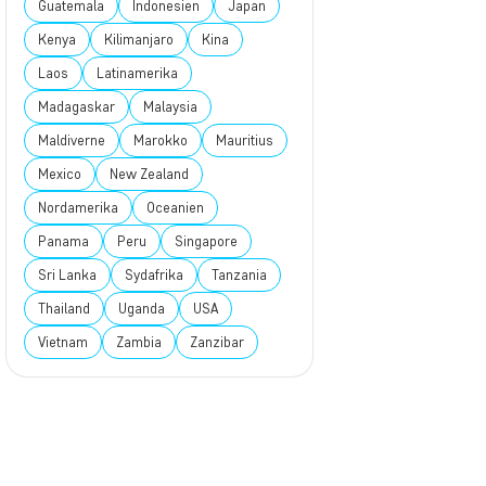
Guatemala
Indonesien
Japan
Kenya
Kilimanjaro
Kina
Laos
Latinamerika
Madagaskar
Malaysia
Maldiverne
Marokko
Mauritius
Mexico
New Zealand
Nordamerika
Oceanien
Panama
Peru
Singapore
Sri Lanka
Sydafrika
Tanzania
Thailand
Uganda
USA
Vietnam
Zambia
Zanzibar