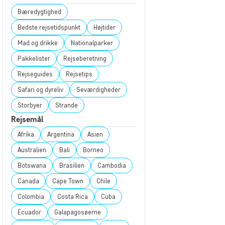
Bæredygtighed
Bedste rejsetidspunkt
Højtider
Mad og drikke
Nationalparker
Pakkelister
Rejseberetning
Rejseguides
Rejsetips
Safari og dyreliv
Seværdigheder
Storbyer
Strande
Rejsemål
Afrika
Argentina
Asien
Australien
Bali
Borneo
Botswana
Brasilien
Cambodia
Canada
Cape Town
Chile
Colombia
Costa Rica
Cuba
Ecuador
Galapagosøerne