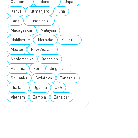
Guatemala
Indonesien
Japan
Kenya
Kilimanjaro
Kina
Laos
Latinamerika
Madagaskar
Malaysia
Maldiverne
Marokko
Mauritius
Mexico
New Zealand
Nordamerika
Oceanien
Panama
Peru
Singapore
Sri Lanka
Sydafrika
Tanzania
Thailand
Uganda
USA
Vietnam
Zambia
Zanzibar