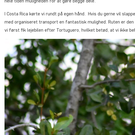
hele tiden muligheden for at gøre begge dele.
I Costa Rica kørte vi rundt på egen hånd. Hvis du gerne vil slappe
med organiseret transport en fantastisk mulighed. Ruten er den s
vi først fik lejebilen efter Tortuguero, hvilket betød, at vi ikke