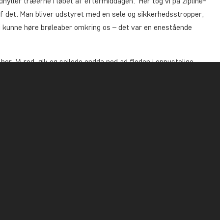
yller træerne i løbet af eftermiddagen. Her tog vi på zipline-
af det. Man bliver udstyret med en sele og sikkerhedsstropper,
i kunne høre brøleaber omkring os – det var en enestående
er. Vi red, gik og sejlede endda ned ad floden i oppustelige
fe med ægte, friskbrygget costaricansk kaffe.