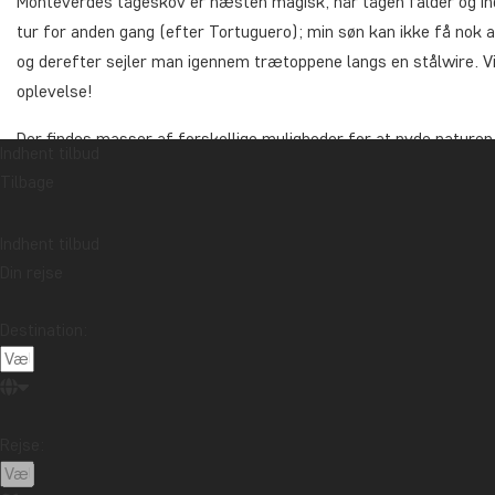
Monteverdes tågeskov er næsten magisk, når tågen falder og indh
tur for anden gang (efter Tortuguero); min søn kan ikke få nok 
og derefter sejler man igennem trætoppene langs en stålwire. V
oplevelse!
Der findes masser af forskellige muligheder for at nyde naturen h
Indhent tilbud
dæk. Vi havde også nogle fantastiske øjeblikke på den lokale ca
Tilbage
Indhent tilbud
Din rejse
Destination:
Rejse: