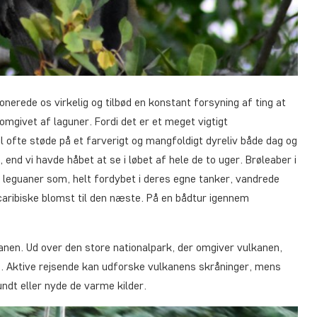
nerede os virkelig og tilbød en konstant forsyning af ting at
 omgivet af laguner. Fordi det er et meget vigtigt
l ofte støde på et farverigt og mangfoldigt dyreliv både dag og
, end vi havde håbet at se i løbet af hele de to uger. Brøleaber i
 leguaner som, helt fordybet i deres egne tanker, vandrede
caribiske blomst til den næste. På en bådtur igennem
lkanen. Ud over den store nationalpark, der omgiver vulkanen,
. Aktive rejsende kan udforske vulkanens skråninger, mens
undt eller nyde de varme kilder.