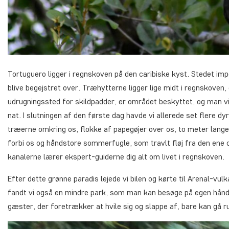
Tortuguero ligger i regnskoven på den caribiske kyst. Stedet impo
blive begejstret over. Træhytterne ligger lige midt i regnskoven,
udrugningssted for skildpadder, er området beskyttet, og man vi
nat. I slutningen af den første dag havde vi allerede set flere dyr
træerne omkring os, flokke af papegøjer over os, to meter lange
forbi os og håndstore sommerfugle, som travlt fløj fra den ene 
kanalerne lærer ekspert-guiderne dig alt om livet i regnskoven.
Efter dette grønne paradis lejede vi bilen og kørte til Arenal-vu
fandt vi også en mindre park, som man kan besøge på egen hånd
gæster, der foretrækker at hvile sig og slappe af, bare kan gå r