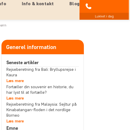
nfo
Info & kontakt
Blog
89 93 43 89
Lukket i dag
børn
Generel information
Seneste artikler
Rejseberetning fra Bali: Bryllupsrejse i
Kaura
Læs mere
Fortæller din souvenir en historie, du
har lyst til at fortælle?
Læs mere
Rejseberetning fra Malaysia: Sejltur på
Kinabatangan-floden i det nordlige
Borneo
Læs mere
Emne