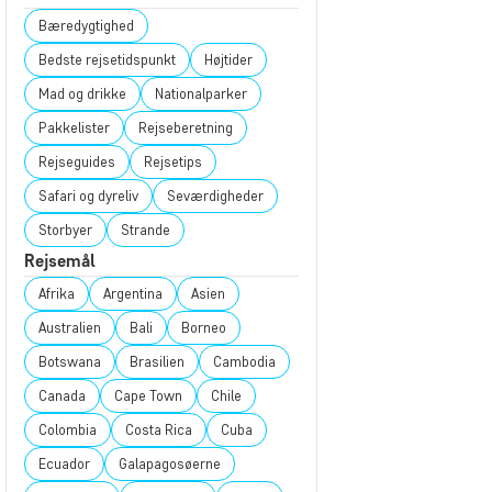
Bæredygtighed
Bedste rejsetidspunkt
Højtider
Mad og drikke
Nationalparker
Pakkelister
Rejseberetning
Rejseguides
Rejsetips
Safari og dyreliv
Seværdigheder
Storbyer
Strande
Rejsemål
Afrika
Argentina
Asien
Australien
Bali
Borneo
Botswana
Brasilien
Cambodia
Canada
Cape Town
Chile
Colombia
Costa Rica
Cuba
Ecuador
Galapagosøerne