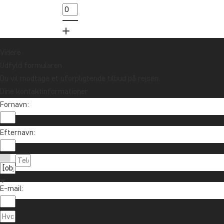
Videre
Udfyld formularen
Du vil modtage et uforpligtende tilbud på rejsen.
Dine kontaktinformationer
Fornavn:
Vil du modtage rejseinspiration og nyhe
Efternavn:
Tilmeld dig vores nyhedsbrev og deltag i lodtrækn
E-mail:
Om TourCo