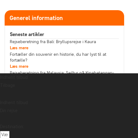
Generel information
Seneste artikler
Rejseberetning fra Bali: Bryllupsrejse i Kaura
Læs mere
Fortæller din souvenir en historie, du har lyst til at
fortælle?
Læs mere
Rejseberetning fra Malaysia: Sejltur på Kinabatangan-
Indhent tilbud
floden i det nordlige Borneo
Læs mere
Tilbage
Emne
Bæredygtighed
Bedste rejsetidspunkt
Højtider
Indhent tilbud
Din rejse
Mad og drikke
Nationalparker
Pakkelister
Rejseberetning
Rejseguides
Rejsetips
Destination:
Safari og dyreliv
Seværdigheder
Storbyer