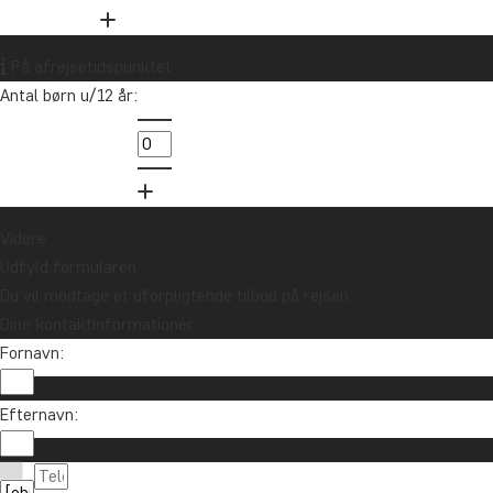
Vil du modtage rejseinspiration og
nyheder?
På afrejsetidspunktet
Tilmeld dig vores nyhedsbrev og deltag i
Antal børn u/12 år:
lodtrækningen om et rejsegavekort på
10.000 kr.
Tilmeld mig
Videre
Udfyld formularen
Du vil modtage et uforpligtende tilbud på rejsen.
Dine kontaktinformationer
Fornavn:
Efternavn:
Kontakt os