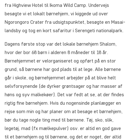
fra Highview Hotel til Ikoma Wild Camp. Undervejs
besøgte vi et lokalt børnehjem, vi kiggede ud over
Ngorongoro Crater fra udsigtspunktet, besøgte en Masai-
landsby og tog en kort safaritur i Serengeti nationalpark.
Dagens første stop var det lokale børnehjem Shalom,
hvor der bor 68 børn i alderen 8 måneder til 18 år.
Børnehjemmet er velorganiseret og opført på en stor
grund, så børnene har god plads til at lege. Alle børnene
går i skole, og børnehjemmet arbejder på at blive helt
selvforsynende (de dyrker grøntsager og har masser af
høns og syv malkekøer). Det var fedt at se, at der findes
rigtig fine børnehjem. Hvis du nogensinde planlægger en
rejse som min og har planer om at besøge et børnehjem,
bør du tage nogle ting med til børnene. Tøj, sko, slik,
legetøj, mad (fx mælkepulver) osv. er altid en god gave
til et børnehjem og til børnene, og det er noget, der altid