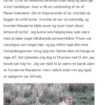
hytter. Efter en velkomstceremoni med sang og dans gik
vi ind i landsbyen, hvor vi fik en rundvisning af en af
Masai-mændene. Det er imponerende at se, hvordan de
bygger de små hytter, hvordan de ser ud indvendig, og
hvordan Masaierne både sover og laver mad i disse
bittesmå hytter. Jeg kunne selvfølgelig ikke lade være
med at købe nogle håndlavede perlearmbånd. Prisen var
naturligvis sat meget højt, og jeg måtte tage alle mine
forhandlingsevner i brug (jeg har faktisk ikke så mange at
tage af). Det lykkedes mig dog at få prisen ned til det, jeg
havde sat mig for. Jeg var nødt til at være ret barsk uden
at fornærme Masaierne, men i sidste ende tror jeg også,
at sælgeren var tilfreds.