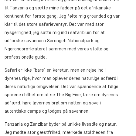
til Tanzania og sætte mine fødder på det afrikanske
kontinent for første gang. Jeg følte mig
grounded
og var
klar til det store safarieventyr. Det var med stor
nysgerrighed, jeg satte mig ind i safaribilen for at
udforske savannen i Serengeti Nationalpark og
Ngorongoro-krateret sammen med vores stolte og
professionelle guide.
Safari er ikke “bare” en køretur, men en rejse ind i
dyrenes rige, hvor man oplever deres naturlige adfærd i
deres naturlige omgivelser. Det var spændende at følge
sporene i håbet om at se The Big Five, lære om dyrenes
adfærd, høre løvernes brøl om natten og sove i
autentiske camps og lodges på savannen.
Tanzania og Zanzibar byder på unikke livsstile og natur.
Jeg mødte stor gæstfrihed, mærkede stoltheden fra