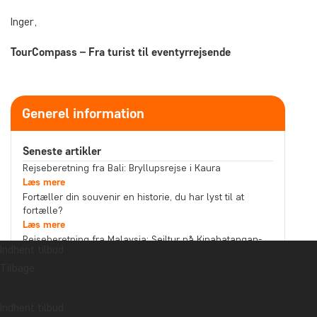
Inger,
TourCompass – Fra turist til eventyrrejsende
Generel information
Seneste artikler
Rejseberetning fra Bali: Bryllupsrejse i Kaura
Læs mere
Fortæller din souvenir en historie, du har lyst til at
fortælle?
Læs mere
Rejseberetning fra Malaysia: Sejltur på Kinabatangan-
Indhent tilbud
floden i det nordlige Borneo
Tilbage
Læs mere
Emne
Bæredygtighed
Bedste rejsetidspunkt
Højtider
Indhent tilbud