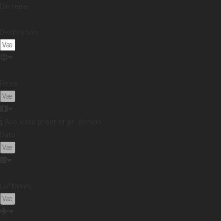
Din rejse
Mad og drikke
Nationalparker
Pakkelister
Rejseberetning
Rejseguides
Rejsetips
Destination:
Safari og dyreliv
Seværdigheder
Storbyer
Strande
Rejsemål
Afrika
Argentina
Asien
Australien
Bali
Rejse:
Borneo
Botswana
Brasilien
Cambodia
Canada
Cape Town
Chile
Colombia
Alle viste priser er pr. person
Costa Rica
Cuba
Ecuador
Galapagosøerne
Dato:
Guatemala
Indonesien
Japan
Kenya
Kilimanjaro
Kina
Laos
Latinamerika
Madagaskar
Malaysia
Maldiverne
Marokko
Lufthavn:
Mauritius
Mexico
New Zealand
Nordamerika
Oceanien
Panama
Peru
Singapore
Sri Lanka
Sydafrika
Tanzania
Thailand