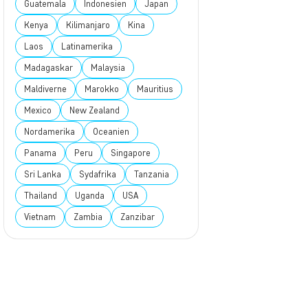
Guatemala
Indonesien
Japan
Kenya
Kilimanjaro
Kina
Laos
Latinamerika
Madagaskar
Malaysia
Maldiverne
Marokko
Mauritius
Mexico
New Zealand
Nordamerika
Oceanien
Panama
Peru
Singapore
Sri Lanka
Sydafrika
Tanzania
Thailand
Uganda
USA
Vietnam
Zambia
Zanzibar