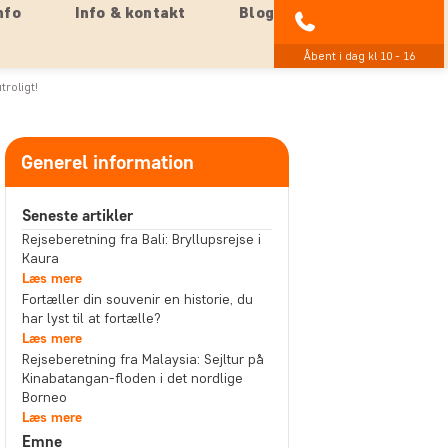
nfo
Info & kontakt
Blog
89 93 43 89
Åbent i dag kl 10 - 16
roligt!
Generel information
Seneste artikler
Rejseberetning fra Bali: Bryllupsrejse i
Kaura
Læs mere
Fortæller din souvenir en historie, du
har lyst til at fortælle?
Læs mere
Rejseberetning fra Malaysia: Sejltur på
Kinabatangan-floden i det nordlige
Borneo
Læs mere
Emne