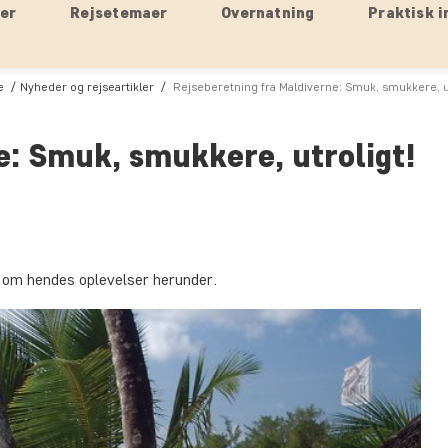
ser
Rejsetemaer
Overnatning
Praktisk i
e
Nyheder og rejseartikler
Rejseberetning fra Maldiverne: Smuk, smukkere, ut
e: Smuk, smukkere, utroligt!
s om hendes oplevelser herunder.