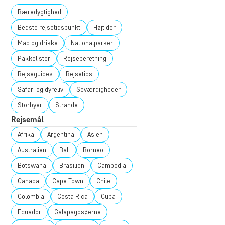
Bæredygtighed
Bedste rejsetidspunkt
Højtider
Mad og drikke
Nationalparker
Pakkelister
Rejseberetning
Rejseguides
Rejsetips
Safari og dyreliv
Seværdigheder
Storbyer
Strande
Rejsemål
Afrika
Argentina
Asien
Australien
Bali
Borneo
Botswana
Brasilien
Cambodia
Canada
Cape Town
Chile
Colombia
Costa Rica
Cuba
Ecuador
Galapagosøerne