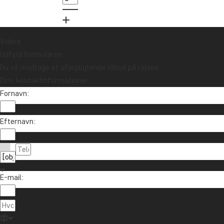
Videre
Udfyld formularen
Du vil modtage et uforpligtende tilbud på rejsen.
Dine kontaktinformationer
Fornavn:
Vil du modtage rejseinspiration og nyhe
Efternavn:
Tilmeld dig vores nyhedsbrev og deltag i lodtrækn
E-mail:
Om TourCo
TourCompass
89 93 43 89