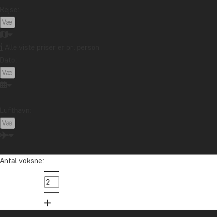
Rejse:
Alle viste priser er pr. person
Dato:
Lufthavn:
Antal voksne: