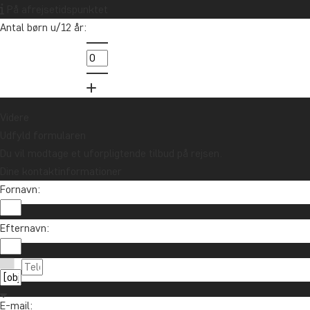
På afrejsetidspunktet
Antal børn u/12 år:
Videre
Udfyld formularen
Du vil modtage et uforpligtende tilbud på rejsen.
Dine kontaktinformationer
Fornavn:
Efternavn:
E-mail: