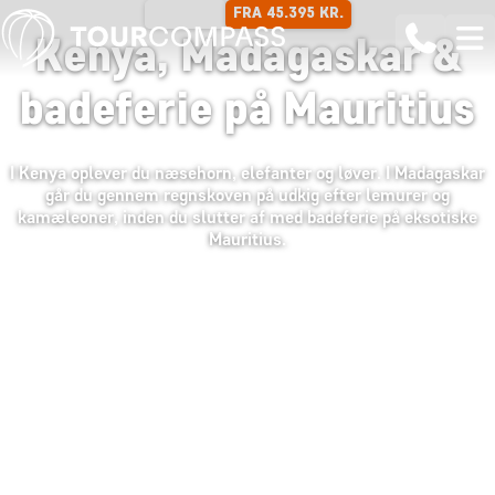
FRA 45.395 KR.
17 DAGE
Kenya, Madagaskar &
badeferie på Mauritius
I Kenya oplever du næsehorn, elefanter og løver. I Madagaskar
går du gennem regnskoven på udkig efter lemurer og
kamæleoner, inden du slutter af med badeferie på eksotiske
Mauritius.