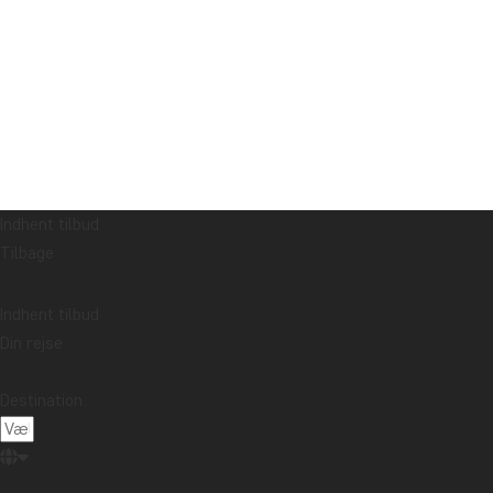
Indhent tilbud
Tilbage
Indhent tilbud
Din rejse
Destination: