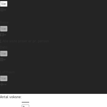
Rejse:
Alle viste priser er pr. person
Dato:
Lufthavn:
Antal voksne: