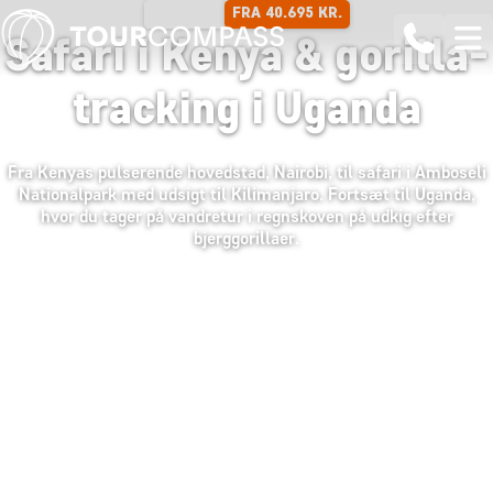
FRA 40.695 KR.
12 DAGE
Safari i Kenya & gorilla-
tracking i Uganda
Fra Kenyas pulserende hovedstad, Nairobi, til safari i Amboseli
Nationalpark med udsigt til Kilimanjaro. Fortsæt til Uganda,
hvor du tager på vandretur i regnskoven på udkig efter
bjerggorillaer.