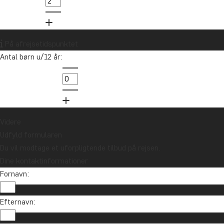
På afrejsetidspunktet
Antal børn u/12 år:
Videre
Udfyld formularen
Du vil modtage et uforpligtende tilbud på rejsen.
Dine kontaktinformationer
Fornavn:
Efternavn: