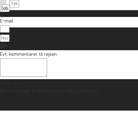
E-mail:
Evt. kommentarer til rejsen:
Send nu
Du vil modtage et uforpligtende tilbud på rejsen.
TRYGHEDSGARANTI & ALTID FAST PRIS - LÆS MERE
Forside
Kenya
Safari i Kenya & gorilla-tracking i Uganda