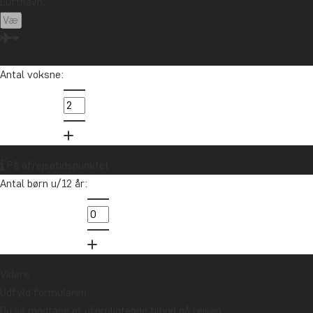
Lufthavn:
Antal voksne:
På afrejsetidspunktet
Antal børn u/12 år:
Videre
Udfyld formularen
Du vil modtage et uforpligtende tilbud på rejsen.