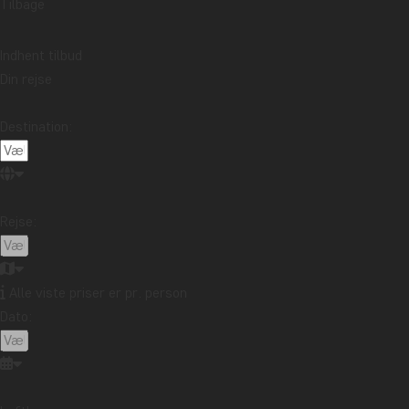
Tilbage
Indhent tilbud
Din rejse
Destination:
Rejse:
Alle viste priser er pr. person
Dato: