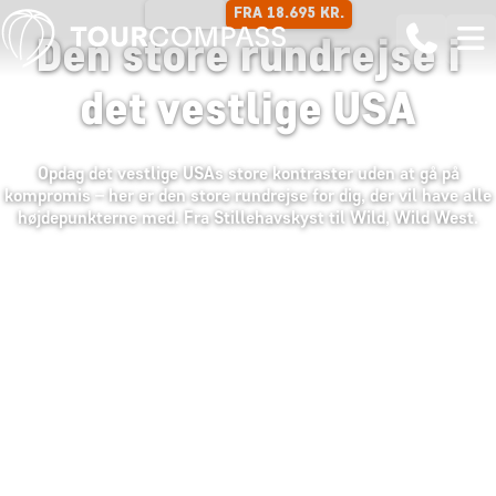
FRA 18.695 KR.
22 DAGE
Den store rundrejse i
det vestlige USA
Opdag det vestlige USAs store kontraster uden at gå på
kompromis – her er den store rundrejse for dig, der vil have alle
højdepunkterne med. Fra Stillehavskyst til Wild, Wild West.