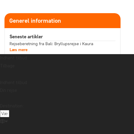
Generel information
Seneste artikler
Rejseberetning fra Bali: Bryllupsrejse i Kaura
Læs mere
Fortæller din souvenir en historie, du har lyst til at
Indhent tilbud
fortælle?
Tilbage
Læs mere
Rejseberetning fra Malaysia: Sejltur på Kinabatangan-
floden i det nordlige Borneo
Indhent tilbud
Læs mere
Din rejse
Emne
Bæredygtighed
Bedste rejsetidspunkt
Højtider
Destination:
Mad og drikke
Nationalparker
Pakkelister
Rejseberetning
Rejseguides
Rejsetips
Safari og dyreliv
Seværdigheder
Storbyer