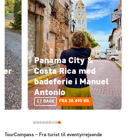
Panama City &
ter
Costa Rica med
badeferie i Manuel
Antonio
FRA 30.495 KR.
17 DAGE
TourCompass – Fra turist til eventyrrejsende