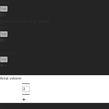
Rejse:
Strande
Rejsemål
Afrika
Argentina
Asien
Australien
Bali
Alle viste priser er pr. person
Borneo
Botswana
Brasilien
Cambodia
Dato:
Canada
Cape Town
Chile
Colombia
Costa Rica
Cuba
Ecuador
Galapagosøerne
Guatemala
Indonesien
Japan
Kenya
Lufthavn:
Kilimanjaro
Kina
Laos
Latinamerika
Madagaskar
Malaysia
Maldiverne
Marokko
Mauritius
Mexico
New Zealand
Nordamerika
Antal voksne:
Oceanien
Panama
Peru
Singapore
Sri Lanka
Sydafrika
Tanzania
Thailand
Uganda
USA
Vietnam
Zambia
Zanzibar