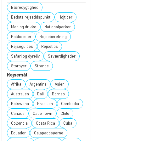
Bæredygtighed
Bedste rejsetidspunkt
Højtider
Mad og drikke
Nationalparker
Pakkelister
Rejseberetning
Rejseguides
Rejsetips
Safari og dyreliv
Seværdigheder
Storbyer
Strande
Rejsemål
Afrika
Argentina
Asien
Australien
Bali
Borneo
Botswana
Brasilien
Cambodia
Canada
Cape Town
Chile
Colombia
Costa Rica
Cuba
Ecuador
Galapagosøerne