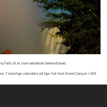
ia Falls til et overvældende bekendtskab.
ns 7 naturlige vidundere på lige fod med Grand Canyon i USA
ten, skaber en masse vandstøvskyer, som hænger i luften.
egnskov, er vandstøvskyerne også med til at lave de fineste
u næsten garanteret at opleve det smukke syn af farverige