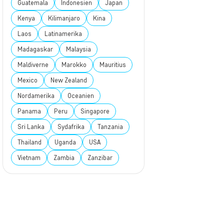
Guatemala
Indonesien
Japan
Kenya
Kilimanjaro
Kina
Laos
Latinamerika
Madagaskar
Malaysia
Maldiverne
Marokko
Mauritius
Mexico
New Zealand
Nordamerika
Oceanien
Panama
Peru
Singapore
Sri Lanka
Sydafrika
Tanzania
Thailand
Uganda
USA
Vietnam
Zambia
Zanzibar