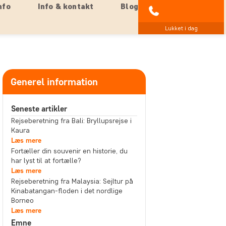
nfo
Info & kontakt
Blog
89 93 43 89
Lukket i dag
Generel information
Seneste artikler
Rejseberetning fra Bali: Bryllupsrejse i
Kaura
Læs mere
Fortæller din souvenir en historie, du
har lyst til at fortælle?
Læs mere
Rejseberetning fra Malaysia: Sejltur på
Kinabatangan-floden i det nordlige
Borneo
Læs mere
Emne