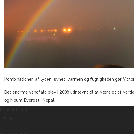
Kombinationen af lyden, synet, varmen og fugtigheden gør Victor
Det enorme vandfald blev i 2008 udnævnt til at være et af verde
og Mount Everest i Nepal.
Indhent tilbud
De store mængder vand, som konstant falder ud over klippekan
Tilbage
Udover at være et uafbrudt regnskyl over den omkringliggende r
regnbuer ved vandfaldet. Så længe der er sol på himmelen, er d