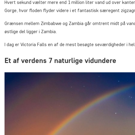
Hvert sekund vælter mere end 1 million liter vand ud over kante
Gorge, hvor floden flyder videre i et fantastisk særegent zigza
Grænsen mellem Zimbabwe og Zambia går omtrent midt på vandfa
østlige del ligger i Zambia.
I dag er Victoria Falls en af de mest besøgte seværdigheder i he
Et af verdens 7 naturlige vidundere