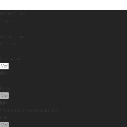
Indhent tilbud
Tilbage
Indhent tilbud
Din rejse
Destination:
Rejse:
Alle viste priser er pr. person
Dato: