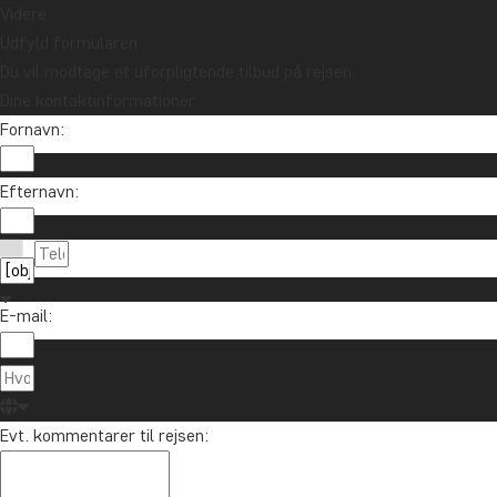
Videre
Udfyld formularen
Du vil modtage et uforpligtende tilbud på rejsen.
Dine kontaktinformationer
Fornavn:
Efternavn:
E-mail:
Evt. kommentarer til rejsen: