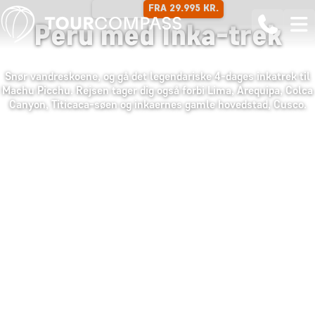
FRA 29.995 KR.
16 DAGE
Peru med Inka-trek
Snør vandreskoene, og gå det legendariske 4-dages inkatrek til
Machu Picchu. Rejsen tager dig også forbi Lima, Arequipa, Colca
Canyon, Titicaca-søen og inkaernes gamle hovedstad, Cusco.