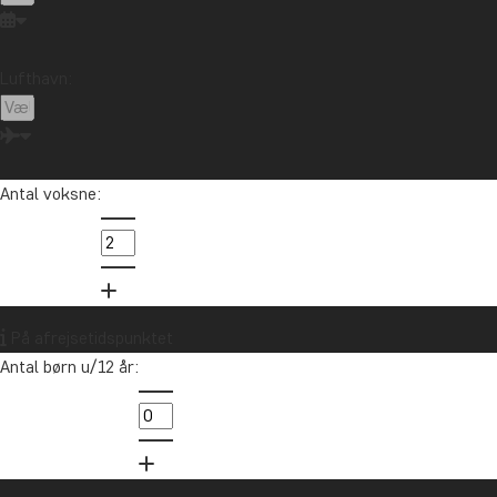
Lufthavn:
Antal voksne:
På afrejsetidspunktet
Antal børn u/12 år: