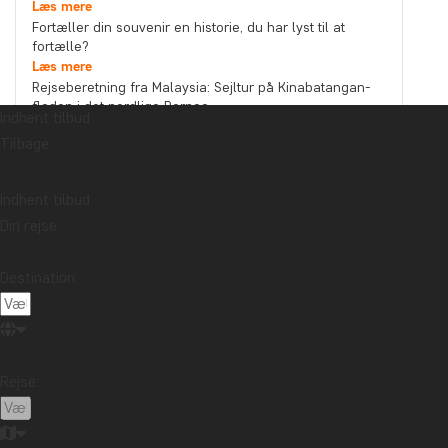
Læs mere
Fortæller din souvenir en historie, du har lyst til at
fortælle?
Læs mere
Rejseberetning fra Malaysia: Sejltur på Kinabatangan-
floden i det nordlige Borneo
Indhent tilbud
Læs mere
Tilbage
Emne
Bæredygtighed
Bedste rejsetidspunkt
Højtider
Indhent tilbud
Mad og drikke
Nationalparker
Pakkelister
Din rejse
Rejseberetning
Rejseguides
Rejsetips
Safari og dyreliv
Seværdigheder
Storbyer
Destination:
Strande
Rejsemål
Afrika
Argentina
Asien
Australien
Bali
Rejse:
Borneo
Botswana
Brasilien
Cambodia
Canada
Cape Town
Chile
Colombia