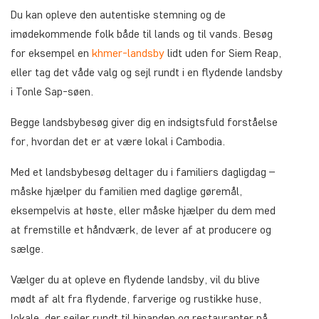
Du kan opleve den autentiske stemning og de
imødekommende folk både til lands og til vands. Besøg
for eksempel en
khmer-landsby
lidt uden for Siem Reap,
eller tag det våde valg og sejl rundt i en flydende landsby
i Tonle Sap-søen.
Begge landsbybesøg giver dig en indsigtsfuld forståelse
for, hvordan det er at være lokal i Cambodia.
Med et landsbybesøg deltager du i familiers dagligdag –
måske hjælper du familien med daglige gøremål,
eksempelvis at høste, eller måske hjælper du dem med
at fremstille et håndværk, de lever af at producere og
sælge.
Vælger du at opleve en flydende landsby, vil du blive
mødt af alt fra flydende, farverige og rustikke huse,
lokale, der sejler rundt til hinanden og restauranter på