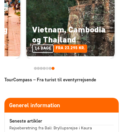
og
Vietnam, Cambodia
og Thailand
FRA 23.295 KR.
16 DAGE
TourCompass – Fra turist til eventyrrejsende
Generel information
Seneste artikler
Rejseberetning fra Bali: Bryllupsrejse i Kaura