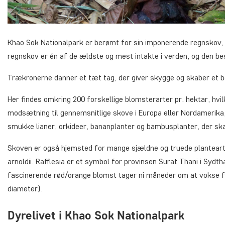
Khao Sok Nationalpark er berømt for sin imponerende regnskov,
regnskov er én af de ældste og mest intakte i verden, og den bes
Trækronerne danner et tæt tag, der giver skygge og skaber et bes
Her findes omkring 200 forskellige blomsterarter pr. hektar, hvilk
modsætning til gennemsnitlige skove i Europa eller Nordamerika,
smukke lianer, orkideer, bananplanter og bambusplanter, der skab
Skoven er også hjemsted for mange sjældne og truede plantearte
arnoldii. Rafflesia er et symbol for provinsen Surat Thani i Syd
fascinerende rød/orange blomst tager ni måneder om at vokse fra
diameter).
Dyrelivet i Khao Sok Nationalpark