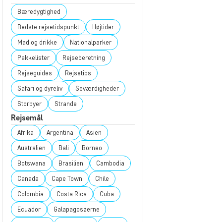
Bæredygtighed
Bedste rejsetidspunkt
Højtider
Mad og drikke
Nationalparker
Pakkelister
Rejseberetning
Rejseguides
Rejsetips
Safari og dyreliv
Seværdigheder
Storbyer
Strande
Rejsemål
Afrika
Argentina
Asien
Australien
Bali
Borneo
Botswana
Brasilien
Cambodia
Canada
Cape Town
Chile
Colombia
Costa Rica
Cuba
Ecuador
Galapagosøerne