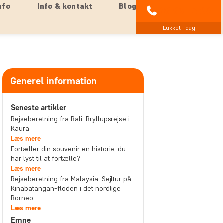
nfo
Info & kontakt
Blog
89 93 43 89
Lukket i dag
Generel information
Seneste artikler
Rejseberetning fra Bali: Bryllupsrejse i
Kaura
Læs mere
Fortæller din souvenir en historie, du
har lyst til at fortælle?
Læs mere
Rejseberetning fra Malaysia: Sejltur på
Kinabatangan-floden i det nordlige
Borneo
Læs mere
Emne