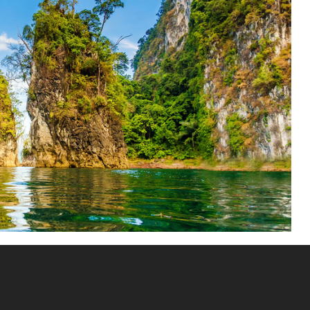
nationalparken. Søen er omkring 30 kilometer lang og dækker
mningen blev bygget i 1987.
n-og flodvand, blev en del af regnskoven omdannet til sø.