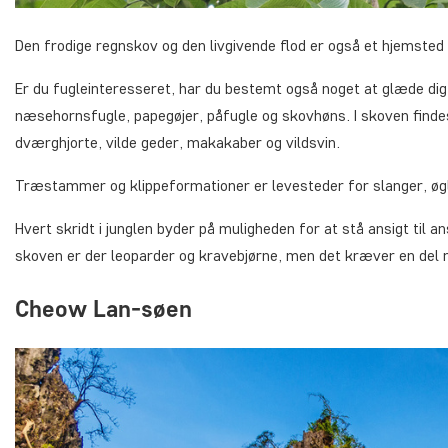
Den frodige regnskov og den livgivende flod er også et hjemsted 
Er du fugleinteresseret, har du bestemt også noget at glæde dig t
næsehornsfugle, papegøjer, påfugle og skovhøns. I skoven finde
dværghjorte, vilde geder, makakaber og vildsvin.
Træstammer og klippeformationer er levesteder for slanger, øgle
Hvert skridt i junglen byder på muligheden for at stå ansigt til 
skoven er der leoparder og kravebjørne, men det kræver en del 
Cheow Lan-søen