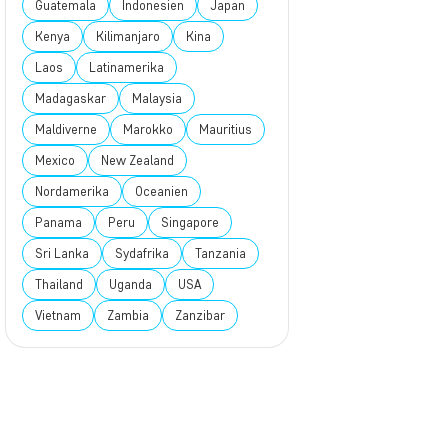
Guatemala
Indonesien
Japan
Kenya
Kilimanjaro
Kina
Laos
Latinamerika
Madagaskar
Malaysia
Maldiverne
Marokko
Mauritius
Mexico
New Zealand
Nordamerika
Oceanien
Panama
Peru
Singapore
Sri Lanka
Sydafrika
Tanzania
Thailand
Uganda
USA
Vietnam
Zambia
Zanzibar