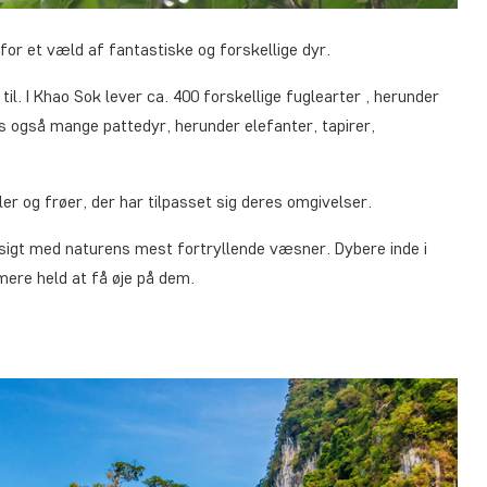
for et væld af fantastiske og forskellige dyr.
il. I Khao Sok lever ca. 400 forskellige fuglearter , herunder
s også mange pattedyr, herunder elefanter, tapirer,
r og frøer, der har tilpasset sig deres omgivelser.
ansigt med naturens mest fortryllende væsner. Dybere inde i
mere held at få øje på dem.