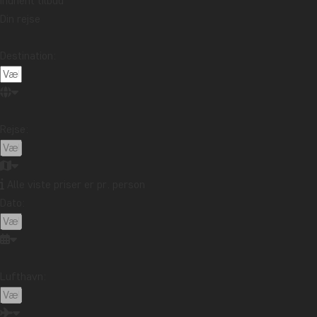
Indhent tilbud
Mange dyr blev flyttet med både og helikoptere for at forhindre, 
Din rejse
familier blev flyttet og kompenseret.
Destination:
I dag er søen omgivet af majestætiske kalkstensbjerge og klipp
klippeformation på søen. Disse imponerende formationer, som e
og giver et malerisk landskab.
Rejse:
Aktiviteter og eventyr i Khao Sok
Khao Sok Nationalpark byder på et bredt udvalg af aktiviteter og 
Alle viste priser er pr. person
Dato:
Bådtur på Cheow Lan-søen
Lufthavn: