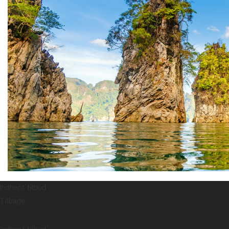
Indhent tilbud
Den store, smaragdgrønne sø Cheow Lan er en sand perle midt i 
Tilbage
et areal på 165 km2. Cheow Lan blev dannet, da Rajjaprabha-dæ
Efterhånden som området blev mere og mere oversvømmet af reg