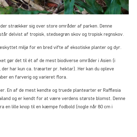
 der strækker sig over store områder af parken. Denne
tår delvist af tropisk, stedsegrøn skov og tropisk regnskov.
kyttet miljø for en bred vifte af eksotiske planter og dyr.
et gør det til ét af de mest biodiverse områder i Asien (i
 der har kun ca. træarter pr. hektar). Her kan du opleve
er en farverig og varieret flora.
r. En af de mest kendte og truede plantearter er Rafflesia
thailand og er kendt for at være verdens største blomst. Denne
 en lille knop til en kæmpe fodbold (nogle når 80 cm i