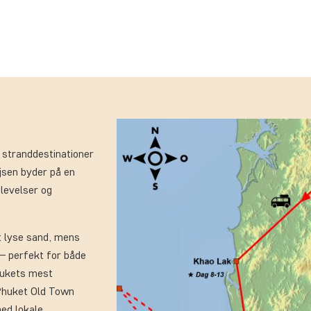
 stranddestinationer
ejsen byder på en
levelser og
t lyse sand, mens
t – perfekt for både
hukets mest
Phuket Old Town
ed lokale