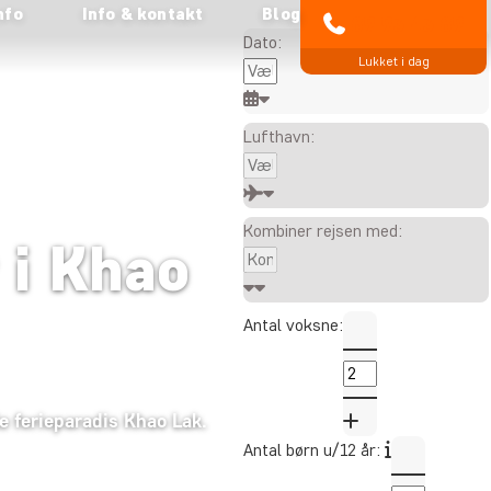
nfo
Info & kontakt
Alle viste priser er pr. person
Blog
89 93 43 89
Dato:
Lukket i dag
Lufthavn:
Kombiner rejsen med:
 i Khao
Antal voksne:
e ferieparadis Khao Lak.
Antal børn u/12 år: