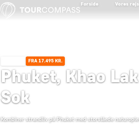
Forside
Vores rej
FRA 17.495 KR.
14 DAGE
Phuket, Khao Lak
Sok
Kombiner strandliv på Phuket med storslåede naturoplevel