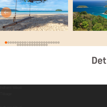
Det
Indhent tilbud
Tilbage
DAG 1
Afrejse fra valgte lu