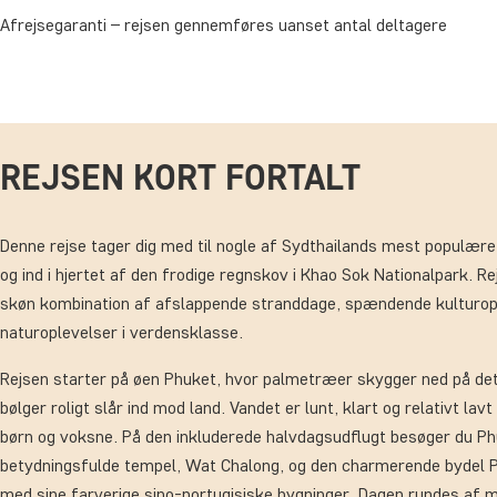
Afrejsegaranti – rejsen gennemføres uanset antal deltagere
REJSEN KORT FORTALT
Denne rejse tager dig med til nogle af Sydthailands mest populære
og ind i hjertet af den frodige regnskov i Khao Sok Nationalpark. R
skøn kombination af afslappende stranddage, spændende kulturop
naturoplevelser i verdensklasse.
Rejsen starter på øen Phuket, hvor palmetræer skygger ned på de
bølger roligt slår ind mod land. Vandet er lunt, klart og relativt lav
børn og voksne. På den inkluderede halvdagsudflugt besøger du P
betydningsfulde tempel, Wat Chalong, og den charmerende bydel 
med sine farverige sino-portugisiske bygninger. Dagen rundes af m