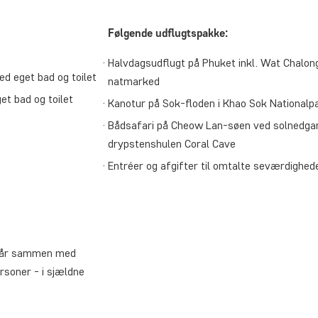
Følgende udflugtspakke:
Halvdagsudflugt på Phuket inkl. Wat Chalon
d eget bad og toilet
natmarked
t bad og toilet
Kanotur på Sok-floden i Khao Sok Nationalp
Bådsafari på Cheow Lan-søen ved solnedgan
drypstenshulen Coral Cave
Entréer og afgifter til omtalte seværdighed
regår sammen med
rsoner - i sjældne