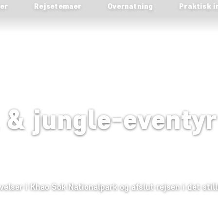
ser
Rejsetemaer
Overnatning
Praktisk i
 & jungle-eventyr
ser i Khao Sok Nationalpark og afslut rejsen i det still