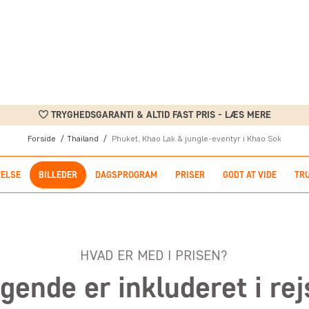
TRYGHEDSGARANTI & ALTID FAST PRIS - LÆS MERE
Forside
Thailand
Phuket, Khao Lak & jungle-eventyr i Khao Sok
VELSE
BILLEDER
DAGSPROGRAM
PRISER
GODT AT VIDE
TR
HVAD ER MED I PRISEN?
gende er inkluderet i re