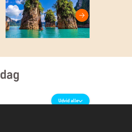
 dag
Udvid alle