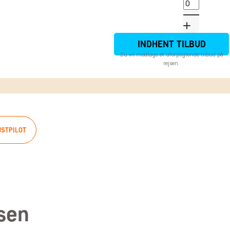
INDHENT TILBUD
Du vil modtage et uforpligtende tilbud på
rejsen.
USTPILOT
jsen