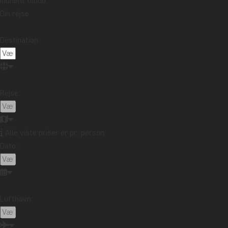
Indhent tilbud
Din rejse
DAG 2
Ankomst på Phuket
Destination:
DAG 3
Velkomstmøde – Wat 
Rejse:
DAG 4–5
Phuket på egen h
Alle viste priser er pr. person
Dato:
DAG 6
Phuket – Khao Sok N
DAG 7
Khao Sok Nationalpa
Lufthavn: