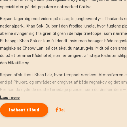
specialiteter på det populære natmarked Chillva.
Rejsen tager dig med videre på et ægte jungleeventyr i Thailands
nationalpark, Khao Sok. Du bor i den frodige jungle, hvor fuglene p
aberne svinger sig fra gren til gren i de høje trætoppe, som nærmes
Et besøg i Khao Sok er kun fuldendt, hvis man besøger både regns
magiske sø Cheow Lan, så dét skal du naturligvis. Midt på den sm
du på et tømmerflådehotel, som er omgivet af stejle kalkstensklipp
den blikstille sø.
Rejsen afsluttes i Khao Lak, hvor tempoet sænkes. Atmosfæren e
end på Phuket, og området er omgivet af både regnskov og det 
Her kan du nyde de sidste feriedage præcis, som du ønsker dem –
stranden, gode madoplevelser eller udflugter til nogle af Thailan
Læs mere
Del
Indhent tilbud