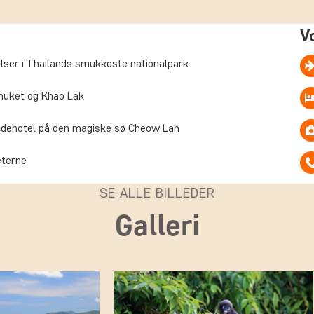
V
lser i Thailands smukkeste nationalpark
Phuket og Khao Lak
lådehotel på den magiske sø Cheow Lan
eterne
SE ALLE BILLEDER
Galleri