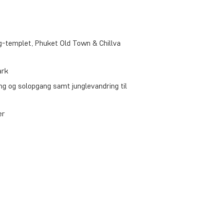
g-templet, Phuket Old Town & Chillva
ark
g og solopgang samt junglevandring til
er