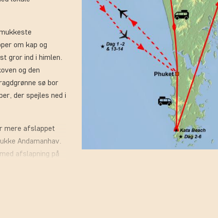
 smukkeste
ipper om kap og
t gror ind i himlen.
koven og den
aragdgrønne sø bor
er, der spejles ned i
r mere afslappet
smukke Andamanhav.
 med afslapning på
ds smukkeste øer.