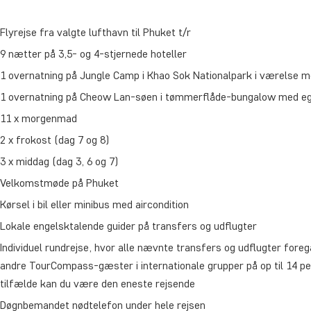
Flyrejse fra valgte lufthavn til Phuket t/r
9 nætter på 3,5- og 4-stjernede hoteller
1 overnatning på Jungle Camp i Khao Sok Nationalpark i værelse me
1 overnatning på Cheow Lan-søen i tømmerflåde-bungalow med ege
11 x morgenmad
2 x frokost (dag 7 og 8)
3 x middag (dag 3, 6 og 7)
Velkomstmøde på Phuket
Kørsel i bil eller minibus med aircondition
Lokale engelsktalende guider på transfers og udflugter
Individuel rundrejse, hvor alle nævnte transfers og udflugter fo
andre TourCompass-gæster i internationale grupper på op til 14 pe
tilfælde kan du være den eneste rejsende
Døgnbemandet nødtelefon under hele rejsen