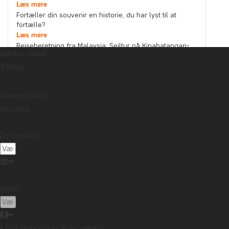
Læs mere
Fortæller din souvenir en historie, du har lyst til at
fortælle?
Læs mere
Rejseberetning fra Malaysia: Sejltur på Kinabatangan-
Indhent tilbud
floden i det nordlige Borneo
Læs mere
Tilbage
Emne
Bæredygtighed
Bedste rejsetidspunkt
Højtider
Indhent tilbud
Din rejse
Mad og drikke
Nationalparker
Pakkelister
Rejseberetning
Rejseguides
Rejsetips
Destination:
Safari og dyreliv
Seværdigheder
Storbyer
Strande
Rejsemål
Afrika
Argentina
Asien
Australien
Bali
Rejse:
Borneo
Botswana
Brasilien
Cambodia
Canada
Cape Town
Chile
Colombia
Alle viste priser er pr. person