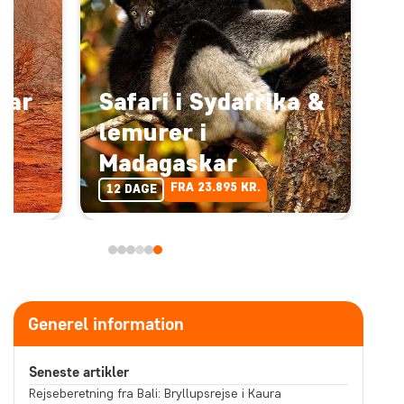
kar
Safari i Sydafrika &
lemurer i
Madagaskar
FRA 23.895 KR.
12 DAGE
Generel information
Seneste artikler
Rejseberetning fra Bali: Bryllupsrejse i Kaura