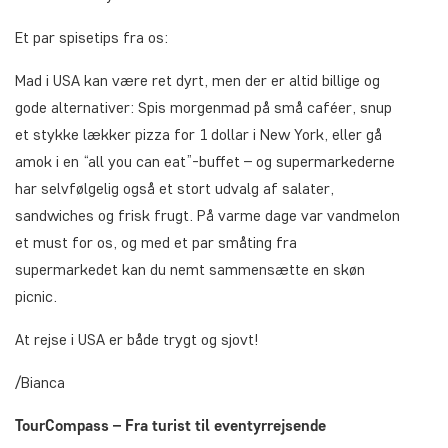
Et par spisetips fra os:
Mad i USA kan være ret dyrt, men der er altid billige og
gode alternativer: Spis morgenmad på små caféer, snup
et stykke lækker pizza for 1 dollar i New York, eller gå
amok i en “all you can eat”-buffet – og supermarkederne
har selvfølgelig også et stort udvalg af salater,
sandwiches og frisk frugt. På varme dage var vandmelon
et must for os, og med et par småting fra
supermarkedet kan du nemt sammensætte en skøn
picnic.
At rejse i USA er både trygt og sjovt!
/Bianca
TourCompass – Fra turist til eventyrrejsende