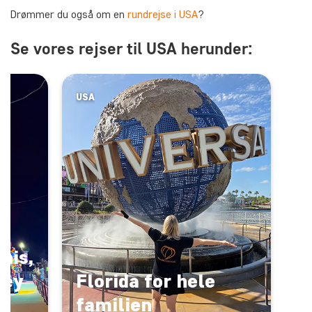
Drømmer du også om en
rundrejse i USA
?
Se vores rejser til USA herunder:
USA
his,
Key
Florida for hele
familien