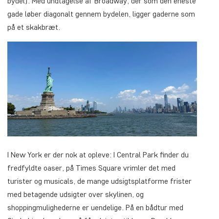
bydel). Med undtagelse af Broadway, der som den eneste
gade løber diagonalt gennem bydelen, ligger gaderne som
på et skakbræt.
I New York er der nok at opleve: I Central Park finder du
fredfyldte oaser, på Times Square vrimler det med
turister og musicals, de mange udsigtsplatforme frister
med betagende udsigter over skylinen, og
shoppingmulighederne er uendelige. På en bådtur med