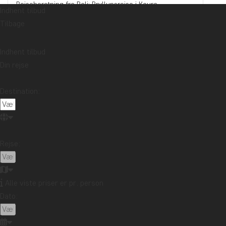
Rejseberetning fra Bali: Bryllupsrejse i Kaura
Indhent tilbud
Læs mere
Tilbage
Fortæller din souvenir en historie, du har lyst til at
fortælle?
Læs mere
Indhent tilbud
Rejseberetning fra Malaysia: Sejltur på Kinabatangan-
Din rejse
floden i det nordlige Borneo
Læs mere
Emne
Destination:
Bæredygtighed
Bedste rejsetidspunkt
Højtider
Mad og drikke
Nationalparker
Pakkelister
Rejseberetning
Rejseguides
Rejsetips
Rejse:
Safari og dyreliv
Seværdigheder
Storbyer
Strande
Rejsemål
Alle viste priser er pr. person
Afrika
Argentina
Asien
Australien
Bali
Dato:
Borneo
Botswana
Brasilien
Cambodia
Canada
Cape Town
Chile
Colombia