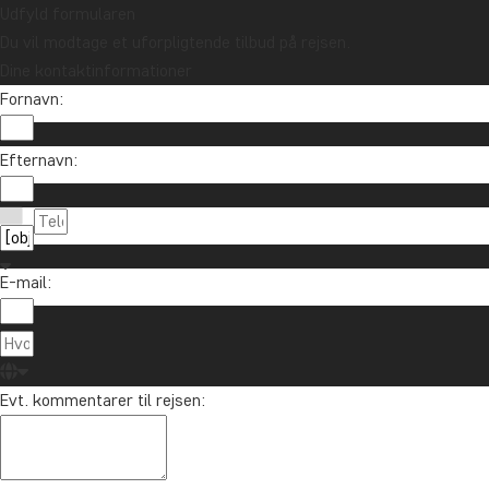
Udfyld formularen
Du vil modtage et uforpligtende tilbud på rejsen.
Dine kontaktinformationer
Tilmeld mig
Fornavn:
Efternavn:
E-mail:
Kontakt os
89 93 43 89
Om TourCompass
Evt. kommentarer til rejsen:
info@tourcompass.dk
TourCompass A/S
Information
man-tor: 10-16 | fre: 10-14
Hasselager Centervej 29
Tryghedsgaranti