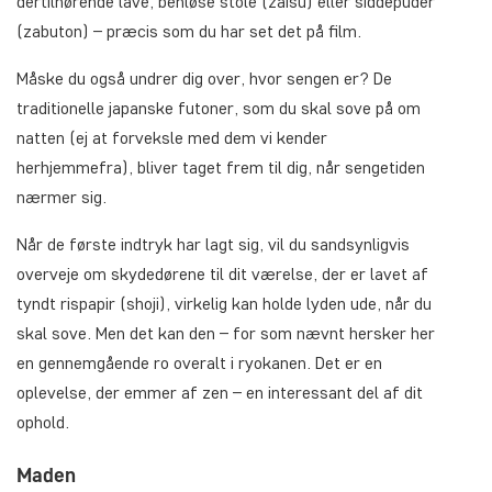
dertilhørende lave, benløse stole (zaisu) eller siddepuder
(zabuton) – præcis som du har set det på film.
Måske du også undrer dig over, hvor sengen er? De
traditionelle japanske futoner, som du skal sove på om
natten (ej at forveksle med dem vi kender
herhjemmefra), bliver taget frem til dig, når sengetiden
nærmer sig.
Når de første indtryk har lagt sig, vil du sandsynligvis
overveje om skydedørene til dit værelse, der er lavet af
tyndt rispapir (shoji), virkelig kan holde lyden ude, når du
skal sove. Men det kan den – for som nævnt hersker her
en gennemgående ro overalt i ryokanen. Det er en
oplevelse, der emmer af zen – en interessant del af dit
ophold.
Maden