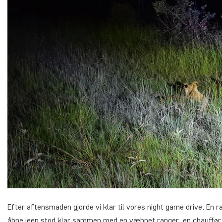
Efter aftensmaden gjorde vi klar til vores night game drive. En r
åbne jeep stod klar sammen med en væbnet ranger, en chauffør o