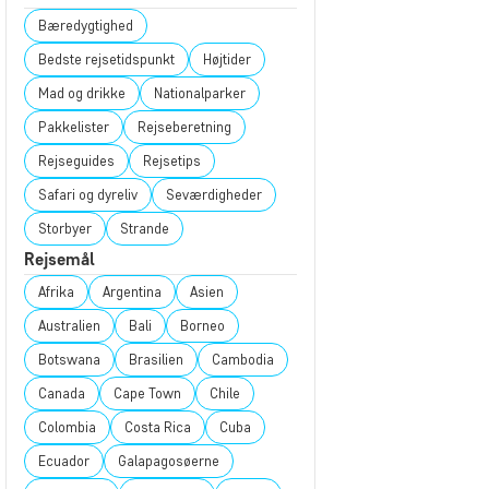
Bæredygtighed
Bedste rejsetidspunkt
Højtider
Mad og drikke
Nationalparker
Pakkelister
Rejseberetning
Rejseguides
Rejsetips
Safari og dyreliv
Seværdigheder
Storbyer
Strande
Rejsemål
Afrika
Argentina
Asien
Australien
Bali
Borneo
Botswana
Brasilien
Cambodia
Canada
Cape Town
Chile
Colombia
Costa Rica
Cuba
Ecuador
Galapagosøerne