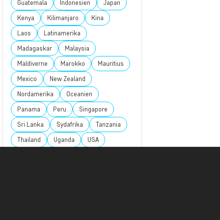
Guatemala
Indonesien
Japan
Kenya
Kilimanjaro
Kina
Laos
Latinamerika
Madagaskar
Malaysia
Maldiverne
Marokko
Mauritius
Mexico
New Zealand
Nordamerika
Oceanien
Panama
Peru
Singapore
Sri Lanka
Sydafrika
Tanzania
Thailand
Uganda
USA
Vietnam
Zambia
Zanzibar