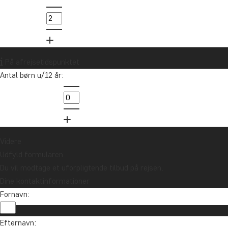
& badeferie på
– 4
Zanzibar
national
FRA 27.195 KR.
FRA 2
15 DAGE
9 DAGE
På afrejsetidspunktet
Antal børn u/12 år:
Videre
Udfyld formularen
Du vil modtage et uforpligtende tilbud på rejsen.
Dine kontaktinformationer
Fornavn:
Vil du modtage rejseinspiration og nyhe
Efternavn: