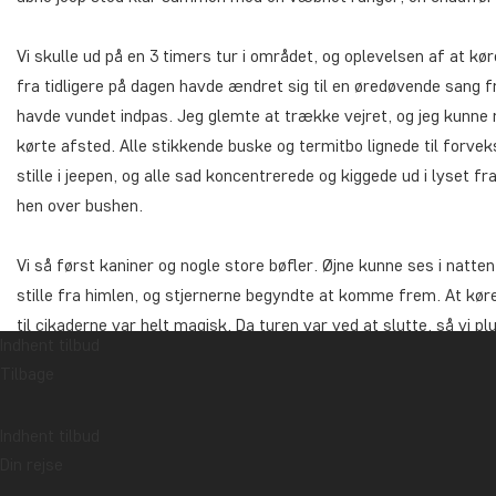
Vi skulle ud på en 3 timers tur i området, og oplevelsen af at kø
fra tidligere på dagen havde ændret sig til en øredøvende sang 
havde vundet indpas. Jeg glemte at trække vejret, og jeg kunne
kørte afsted. Alle stikkende buske og termitbo lignede til forveks
stille i jeepen, og alle sad koncentrerede og kiggede ud i lyset fr
hen over bushen.
Vi så først kaniner og nogle store bøfler. Øjne kunne ses i natt
stille fra himlen, og stjernerne begyndte at komme frem. At kør
til cikaderne var helt magisk. Da turen var ved at slutte, så vi p
Indhent tilbud
chauffør kørte
off road
for at følge efter. De havde lagt sig i gr
Tilbage
dem. De var ude efter deres næste bytte, og nogle elefanter dukk
lyden fra hyæner skar igennem luften.
Indhent tilbud
Vi sluttede aftenens game drive af og blev eskorteret mod Ikoma
Din rejse
nåede tilbage til campen kunne jeg mærke, hvordan jeg åndede le