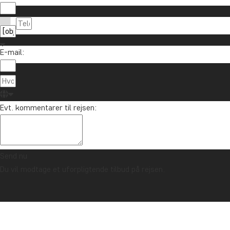
Tilmeld dig vores nyhedsbrev og deltag i lodtrækn
E-mail:
Om TourCo
TourCompass
89 93 43 89
Evt. kommentarer til rejsen:
Hasselager C
info@tourcompass.dk
DK-8260 Viby
man-tor: 10-16 | fre: 10-14
CVR-nr.: 286
Send nu
Du vil modtage et uforpligtende tilbud på rejsen.
Ophavsret © 2006 - 2026 | TourCompass | CVR: 28690924