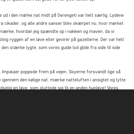
re ud i den mørke nat midt på Serengeti var helt særlig. Lydene
fra cikader, og alle andre sanser blev skærpet nu, hvor mørket
 mærke, hvordan jeg spændte op i nakken og maven, da vi
ling ryggen af en løve eller gevirer på gazellerne. Der var helt
a den stærke lygte, som vores guide lod glide fra side til side
en. Impalaer poppede frem på vejen. Skyerne forsvandt lige så
e igennem den kølige nat, mærke natteluften i ansigtet og lytte
ludselig en løve, som sluttede sig til en anden hunløve! Vores
æsset, og vi kunne stoppe så tæt på, at vi fik øjenkontakt med
ede op et stykke fra os. En ny bøffel puslede i en busk, og
 af et par zebraer, der luntede afsted foran jeepen. Da vi
ttet op. Ikke af frygt, men af (af)spænding og for at lade