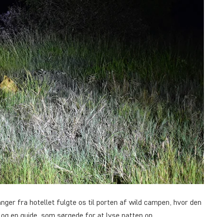
anger fra hotellet fulgte os til porten af wild campen, hvor den
g en guide, som sørgede for at lyse natten op.