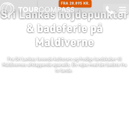
FRA 28.895 KR.
16 DAGE
Sri Lankas højdepunkter
& badeferie på
Maldiverne
Fra Sri Lankas levende kulturarv og frodige landskaber til
Maldivernes afslappende øparadis. Én rejse med det bedste fra
to lande.