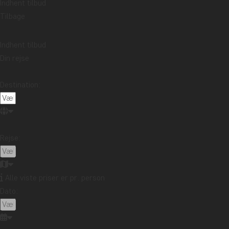
Indhent tilbud
Tilbage
Indhent tilbud
Din rejse
Destination:
Rejse:
Alle viste priser er pr. person
Dato: