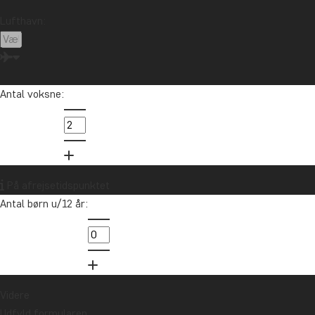
Lufthavn:
Antal voksne:
På afrejsetidspunktet
Antal børn u/12 år:
Videre
Udfyld formularen