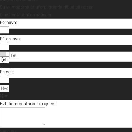
Du vil modtage et uforpligtende tilbud på rejsen.
Dine kontaktinformationer
Fornavn:
Efternavn:
E-mail:
Evt. kommentarer til rejsen:
Send nu