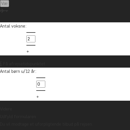
Antal voksne:
På afrejsetidspunktet
Antal børn u/12 år:
Videre
Udfyld formularen
Du vil modtage et uforpligtende tilbud på rejsen.