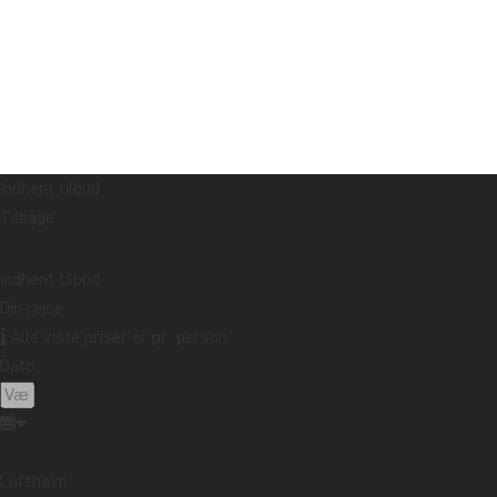
Indhent tilbud
Tilbage
Indhent tilbud
Din rejse
Alle viste priser er pr. person
Dato:
Lufthavn: