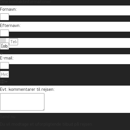
Dine kontaktinformationer
Fornavn:
Efternavn:
E-mail:
Evt. kommentarer til rejsen:
Send nu
Du vil modtage et uforpligtende tilbud på rejsen.