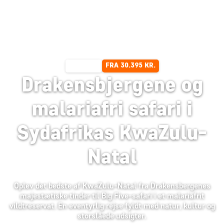
FRA 30.395 KR.
11 DAGE
Drakensbjergene og
malariafri safari i
Sydafrikas KwaZulu-
Natal
Oplev det bedste af KwaZulu-Natal fra Drakensbergenes
majestætiske tinder til Big Five-safari i et malariafrit
vildtreservat. En eventyrlig rejse fyldt med natur, kultur og
storslåede udsigter.