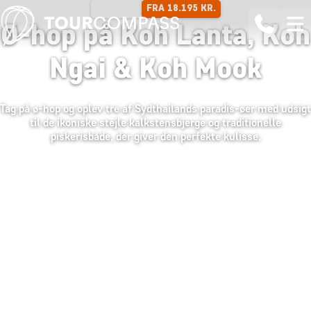
FRA 18.195 KR.
13 DAGE
Ø-hop på Koh Lanta, Koh
Ngai & Koh Mook
Tag på ø-hop og oplev tre af Sydthailands paradis-øer med udsigt
til de ikoniske stejle kalkstensbjerge og traditionelle
piskerisbåde, der giver den perfekte kulisse.