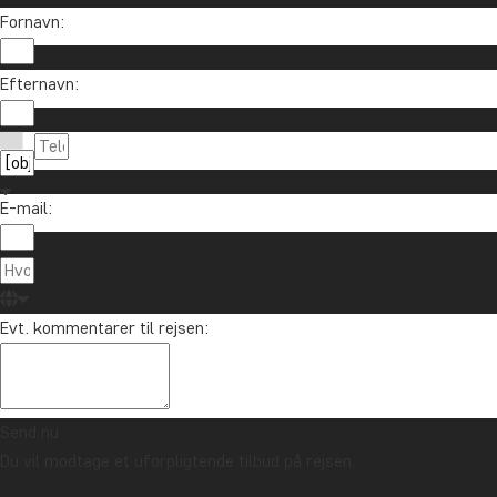
Fornavn:
Efternavn:
E-mail:
Evt. kommentarer til rejsen:
Send nu
Du vil modtage et uforpligtende tilbud på rejsen.