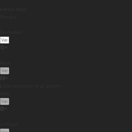
Indhent tilbud
Din rejse
Destination:
Rejse:
Alle viste priser er pr. person
Dato:
Lufthavn: