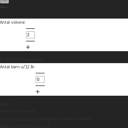
Antal voksne:
På afrejsetidspunktet
Antal børn u/12 år:
Videre
Udfyld formularen
Du vil modtage et uforpligtende tilbud på rejsen.
Dine kontaktinformationer