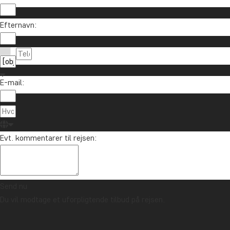
Efternavn:
E-mail:
Evt. kommentarer til rejsen:
Send nu
Du vil modtage et uforpligtende tilbud på rejsen.