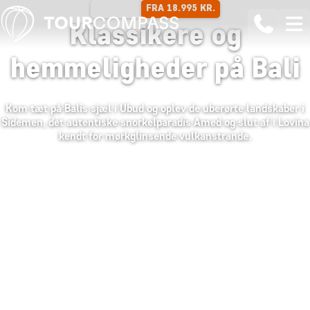
FRA 18.995 KR.
14 DAGE
Klassikere og
hemmeligheder på Bali
Kom tæt på Balis sjæl i Ubud og oplev de uberørte landskaber i
Sidemen, det autentiske snorkelparadis Amed og slut af i Lovina
kendt for mørkglinsende vulkanstrande.