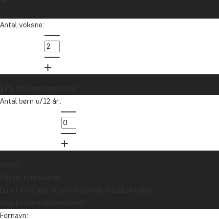
Antal voksne:
På afrejsetidspunktet
Antal børn u/12 år:
Videre
Udfyld formularen
Du vil modtage et uforpligtende tilbud på rejsen.
Dine kontaktinformationer
Fornavn: