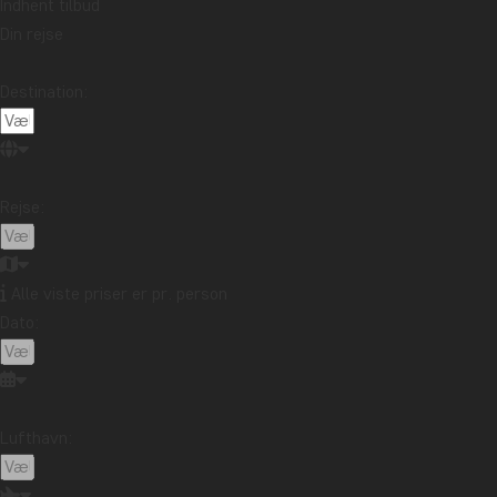
Indhent tilbud
Din rejse
Destination:
Rejse:
Alle viste priser er pr. person
Dato:
Lufthavn: